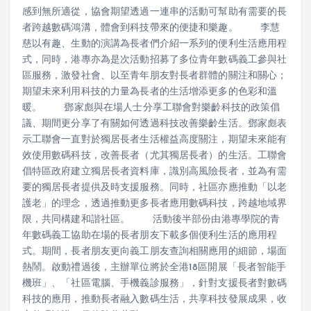
務。邱誠隆坦言許多長者在面對日益普及的數碼科技時，常常
感到無所適從，協會期望透過一連串的活動可幫助有需要的長
者跨越數碼鴻溝，體會到科技帶來的便捷和樂趣。 李慧
慈以有趣、生動的演講為長者們介紹一系列的便利生活應用程
式，同時，港專亦為是次活動招募了多位青年數碼義工參與社
區服務，激發社會、以至青年朋友對長者群體的關注和關心；
期望未來利用科技的力量為長者的生活增添更多的色彩和溫
暖。 鄧家彪與在場人士分享工聯會對樂齡科技的政策倡
議、期間更分享了有關如何透過科技改善樂齡生活。鄧家彪表
示工聯會一直對於獨居長者生活權益高度關注，期望未來能有
效使用數碼科技，改善長者（尤其獨居長者）的生活。工聯會
倡特區政府建立獨居長者資料庫，識別高風險長者，並為有需
要的獨居長者提供及時支援服務。同時，社區亦應推動「以老
護老」的理念，透過推動更多長者應用數碼科技，跨越地域界
限，共同構建和諧社區。 活動後半部份由港專學院的青
年數碼義工協助在場的長者朋友下載多個便利生活的應用程
式。期間，長者朋友更向義工朋友查詢相關應用的細節，場面
熱鬧。啟動禮過後，主辦單位將於全港18區開展「長者智能手
機班」、「社區電腦、手機義診服務」，針對支援長者對數碼
科技的應用，推動長者融入數碼生活，共享科技發展成果，收