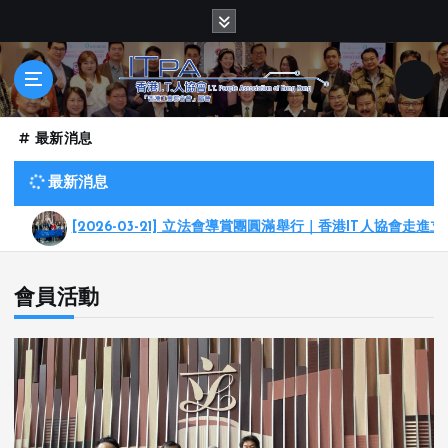
S
k
i
p
t
o
最新消息
c
o
最新消息
n
t
[2026-03-21] 立法會導賞團圓滿舉行｜香港IT人協會走進立法會，
e
n
t
會員活動