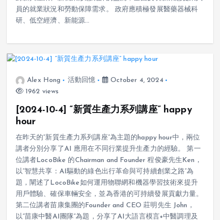
對新興產業、新就業形態統計的監測，全面反映新業態從業人
員的就業狀況和勞動保障需求。 政府應積極發展醫藥器械科
研、低空經濟、新能源…
Alex Hong
活動回憶
October 4, 2024
1962 views
[2024-10-4] “新質生產力系列講座” happy
hour
在昨天的”新質生產力系列講座”為主題的happy hour中，兩位
講者分別分享了AI 應用在不同行業提升生產力的經驗。 第一
位講者LocoBike 的Chairman and Founder 程俊豪先生Ken，
以”智慧共享：AI驅動的綠色出行革命與可持續創業之路”為
題，闡述了LocoBike如何運用物聯網和機器學習技術來提升
用戶體驗、確保車輛安全，並為香港的可持續發展貢獻力量。
第二位講者苗康集團的Founder and CEO 莊明先生 John，