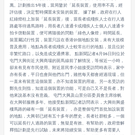
區設施融合，方便長者或殘疾人士橫過馬路，每個安裝費35
萬。計劃推出5年後，當局鑒於「延長裝置」使用率不高，經
評估後，決定暫時擱置未安裝的裝置。 據了解，政府在行人
紅綠燈柱上加裝「延長裝置」後，當長者或殘疾人士在行人過
路處等待過馬路時，用長者八達通卡或殘疾人士個人八達通卡
拍卡啓動裝置，便可將隨後的閃動「綠色人像燈」時間延長。
裝置屬試行性質，裝置只設在香港21個地點安裝，未有大規模
普及應用，地點為長者或殘疾人士較常出行的地點，並且位於
非繁忙路口，以免造成交通擠塞。 點新聞記者6月26日到位於
屯門大興街近大興商場的斑馬線前了解情況，等候近一小時，
卻未有見有市民使用。附近居民李小姐接受訪問時表示，家中
亦有長者，平日也會與他們出門，雖然每天都會經過現場，但
一直未有留意這個裝置，亦不知道裝置的用途。另一名受訪的
鄭先生則指，知道這個裝置的功能，可是自己又不是長者，對
他來說基本沒有意義。 屯門大興及山景分區委員會主席徐帆
在大興邨服務多年。他接受點新聞記者訪問表示，大興街興盛
樓馬路的確有一個「延長裝置」，亦是整個屯門首批加設裝置
的地點，大興邨已經有五十多年的歷史，長者社群較多，一個
可以延長行人過路的裝置，無疑是有效、有幫助的，政府曾解
釋指計劃是先行試驗，未來將陸續安裝，幫助更多有需要人