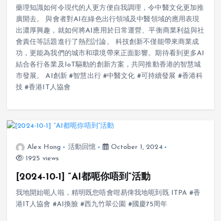
以”苗康中醫AI團隊”為題，分享了AI大語言模言+中醫調理及
藥理知識如何令現代的人更方便自我調理，令中醫文化更加推
廣開去。 與會者對AI在綠色出行領域及中醫領域的應用表現
出濃厚興趣，就如何將AI應用於日常運營、平衡商業利益與社
會責任等話題進行了熱烈討論。 科技創新不僅能帶來商業成
功，更能為我們的城市和環境帶來正面影響。期待看到更多AI
結合各行各業及IoT驅動的創新方案，共同推動香港的智慧城
市發展。 AI創新 #智慧出行 #中醫文化 #可持續發展 #香港科
技 #香港IT人協會
Alex Hong
活動回憶
October 1, 2024
1925 views
[2024-10-1] “AI都呃你唔到”活動
我地開始呃人啦，精明既您唔會咁易俾我地呃到既 ITPA #香
港IT人協會 #AI換臉 #西九竹翠公園 #國慶75周年