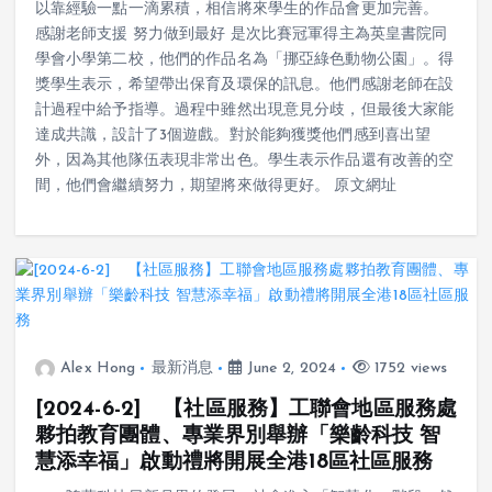
以靠經驗一點一滴累積，相信將來學生的作品會更加完善。
感謝老師支援 努力做到最好 是次比賽冠軍得主為英皇書院同
學會小學第二校，他們的作品名為「挪亞綠色動物公園」。得
獎學生表示，希望帶出保育及環保的訊息。他們感謝老師在設
計過程中給予指導。過程中雖然出現意見分歧，但最後大家能
達成共識，設計了3個遊戲。對於能夠獲獎他們感到喜出望
外，因為其他隊伍表現非常出色。學生表示作品還有改善的空
間，他們會繼續努力，期望將來做得更好。 原文網址
Alex Hong
最新消息
June 2, 2024
1752 views
[2024-6-2] 【社區服務】工聯會地區服務處
夥拍教育團體、專業界別舉辦「樂齡科技 智
慧添幸福」啟動禮將開展全港18區社區服務