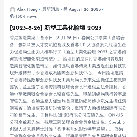
Alex Hong
最新消息
August 26, 2023
1804 views
[2023-8-26] 新型工業化論壇 2023
香港製造業總工會今日（8 月 26 日）聯同公共事業工會聯合
會、創新科技人才交流協會以及香港 I.T. 人協會於九龍塘生產
力促進局生產力大樓舉行了《新型工業化論壇 2023 之香港如
何實現智能化製造轉型》。 論壇目的是探討香港如何實現製
造業智能化製造轉型，如何協助香港傳統工業透過創新科技實
現升級轉型，令香港成為國際創新科技中心。 今日論壇邀請
了香港特區政府創新科技及工業局局長孫東先生擔任主禮致辭
嘉賓，並且邀了香港資訊科技聯會會長邱達根立法會議員、香
港中華廠商聯合會副會長駱百強先生、職業訓練局執行幹事唐
智強先生、香港生產力促進局首席數碼總監黎少斌先生擔任演
講嘉賓，論壇更安排研討會部份，邀請了力勁機械國際有限公
司劉相尚先生、子長科技(北京)有限公司安濤先生、ON-US
公司佘啟彥先生、觀塘工商業聯合會會長余敏先生、Speak 3
創辦人曾秀鳳博士討論「香港智能化製造轉型展望」。 香港