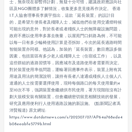
士，無奈現在卻暫停計劃，無疑十分可惜，建議政府應該向社
區及NGO團體多了解情況，收集更多意見後再作決定。 香港
I.T.人協會理事長李廣宇指出，這款「延長裝置」的設計目
的，是希望方便長者及殘障人士，減低他們在使用交通燈時候
可能出現的意外，對於長者或者殘疾人士的無障礙設施問題，
政府不應以使用率多寡去衡量，以屋苑門口斜路為例，不可能
以每一日有多少輪椅使用計算是否拆卸，今次的延長過路時間
智能裝置亦同樣。他認為，加裝的「延長裝置」數目應該多個
因素，包括當區有多少老人或殘障人士（住宿或工作），以及
這些群組的過路習慣等，因應城市及道路使用者需要而決定。
對於裝置使用率低問題，運輸署回應事件表示，裝置上附有其
用途及用法的簡潔說明，讓持有長者八達通或殘疾人士個人八
達通的人士按需要選擇使用，現時每個路口的每天使用量約4
至10次不等，強調裝置會繼續供市民使用，署方現階段沒有計
劃大規模安裝有關裝置，但會繼續密切留意相關技術的發展，
研究及應用便利行人使用過路設施的新設施。 (點新聞記者馮
沛賢報道) 原文網址:
https://www.dotdotnews.com/s/202307/07/AP64a768ede4
b08eeabfe5779b.html