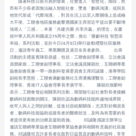
隨著科技日新月異的發展，社會進入「智慧化」階段，然
而有不少長者因無法融入智能社會，墜進「數碼鴻溝」或與其
他世代形成「代際鴻溝」，對其生活上以至人際關係上造成極
大不便。工聯會地區服務處響應國家主席習近平提出要不斷增
強港人「三感」，本著「共建共榮 共享共贏」的理念，在慶
祝中華人民共和國成立75周年之際，推出「樂齡科技 智慧添
幸福」系列活動，並於今日(6月2日)舉行啟動禮暨社區服務
日，邀請青年義工、專業團體及過百名長者參與。 出席
活動的主禮嘉賓陣容鼎盛，包括：工聯會副理事長、立法會議
員鄧家彪，工聯會副理事長、立法會議員陳穎欣，互聯網專業
協會副會長兼一帶一路創科發展委員會主席邱誠隆，港專學院
副校長李慧慈，工聯會康齡服務社主席潘佩璆醫生，工聯會副
理事長、香港IT人協會理事長李廣宇等。 陳穎欣致辭時
表示，工聯會發起相關系列活動，期望能引起社會對長者接觸
數碼科技困難的關注。陳穎欣認為數碼科技能跨越地域界限，
收窄人與人之間的距離，促進社區睦鄰關係；尤其對於獨居長
者，數碼科技能協助追蹤長者的醫療狀況，及時為有需要的長
者提供更有效的治療及援助措施。 邱誠隆感謝主辦單位
邀請互聯網專業協會互聯網專業協會參與相關有意義的社區服