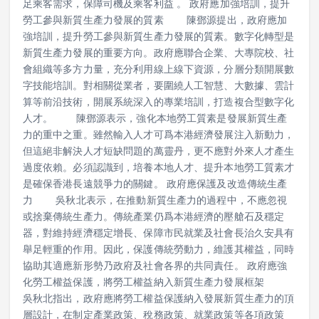
足乘客需求，保障司機及乘客利益 。 政府應加強培訓，提升
勞工參與新質生產力發展的質素 陳鄧源提出，政府應加
強培訓，提升勞工參與新質生產力發展的質素。數字化轉型是
新質生產力發展的重要方向。政府應聯合企業、大專院校、社
會組織等多方力量，充分利用線上線下資源，分層分類開展數
字技能培訓。對相關從業者，要圍繞人工智慧、大數據、雲計
算等前沿技術，開展系統深入的專業培訓，打造複合型數字化
人才。 陳鄧源表示，強化本地勞工質素是發展新質生產
力的重中之重。雖然輸入人才可爲本港經濟發展注入新動力，
但這絕非解決人才短缺問題的萬靈丹，更不應對外來人才產生
過度依賴。必須認識到，培養本地人才、提升本地勞工質素才
是確保香港長遠競爭力的關鍵。 政府應保護及改造傳統生產
力 吳秋北表示，在推動新質生產力的過程中，不應忽視
或捨棄傳統生產力。傳統產業仍爲本港經濟的壓艙石及穩定
器，對維持經濟穩定增長、保障市民就業及社會長治久安具有
舉足輕重的作用。因此，保護傳統勞動力，維護其權益，同時
協助其適應新形勢乃政府及社會各界的共同責任。 政府應強
化勞工權益保護，將勞工權益納入新質生產力發展框架
吳秋北指出，政府應將勞工權益保護納入發展新質生產力的頂