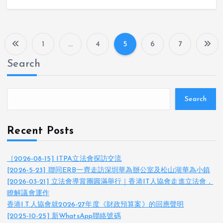
1
…
4
5
6
7
P
Search
o
s
Search
t
Recent Posts
s
［2026-08-15] ITPA立法會探訪交流
[2026-5-23] 聯同ERB一齊走訪深圳華為辦公室及松山湖華為小鎮
p
[2026-03-21] 立法會導賞團圓滿舉行｜香港IT人協會走進立法會，
瞭解議會運作
a
香港I.T.人協會就2026-27年度《財政預算案》的回應聲明
[2025-10-25] 新WhatsApp聯絡號碼