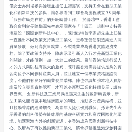
工會聯合會會長吳秋北先生、理事長黃國先生及榮譽會長林淑
儀女士亦到場參與論壇並擔任主禮嘉賓，支持工會在新型工業
化和創新科技的參與，讓各界看到工聯會為慶祝成立 75 周年
「服務市民走在前」的升級轉營工作。 於論壇中，香港工會
聯合會副會長陳鄧源先生表示國家在「十四五」規劃中支持香
港建設「國際創新科技中心」，陳指出特首李家超先生上任後
一直推出不同政策支持新型工業化，更希望促使製造業進入高
質量發展，做到高質量就業，令製造業成為香港實體經濟支
柱。除了要政策支持外，陳表示吸引新人入行才是新型工業化
的關鍵，才能做到一加一大於二的效果。目前香港培訓行業人
才的方式與以往有很大的差異，陳呼籲香港需要提供足夠的實
習崗位予不同創科産業人員，並且建立一個專業資格認證制
度，令他們有良好的職業發展階梯。陳也強調加強本地人員培
訓及設立專業資格認可，才可以令新型工業化持續發展，讓各
界受惠。 創新科技及工業局局長孫東先生於致辭時表示，新
型工業化能增強本地經濟體系的韌性，推動多元產業結構，並
且拉動香港的經濟增長，為青年人提供優質職位。孫東先生表
示香港的創科優勢在於雄厚的基礎科研實力和高度國際化的環
境，能匯聚海內外的創新資源，令香港成為國際創新科技中
心。政府為了有效推動新型工業化，將會抓緊推進港深創科園