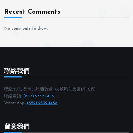
g
Recent Comments
i
n
No comments to show.
a
t
聯絡我們
i
o
聯絡地址: 香港九龍彌敦道466號恩佳大廈1/F,C座
聯絡電話:
(852) 2332 1456
n
WhatsApp:
(852) 2332 1458
留意我們