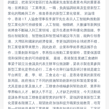
的建設，把港深河套區打造為國家先進製造產業布局的重要基
地；並將新設「工業專員」一職，負責協調統籌及監督新型工
業化的戰略與工作，推進香港的新型工業化發展。 於論壇
中，香港 I.T. 人協會理事長李廣宇先生表示人工智能夠推動新
型工業化與可持續發展，人工智能、物聯網、大數據等新興技
術將會不斷融入到工業領域，提升生產效率和優化價值鏈。李
指出智能製造、智慧物流和智慧城市建設等方面，能夠引領香
港、大灣區和國家的經濟發展。李更強調現時全球經濟不穩，
對工業發展帶來壓力，因此政府、企業和學術界應該攜手合
作，注重創新和協作，李再指出推動工業發展時，需要保護環
境和保障社會的可持續發展。 最後，香港製造業總工會總幹
事梁子穎立法會議員代表主辦單位致謝辭，梁表示製造業參與
新型工業化是勢在必行，工會今次舉行論壇及研討會就是建立
平台將官、產、學、研、工會走在一起，是香港發展的新里程
新局面。政府推出了不同的措施幫助創新科技和製造業發展，
尤其是搶企業及搶人才，工聯會亦積極參與幫助政府、業界和
學界輸出人才，解決人手不足、人才缺乏的情況，今天活動就
是讓各界知道工聯會是最堅實的好幫手。梁強調發展新型工業
化需要各階層工人，期望政府加強和提升職業技能教育，培育