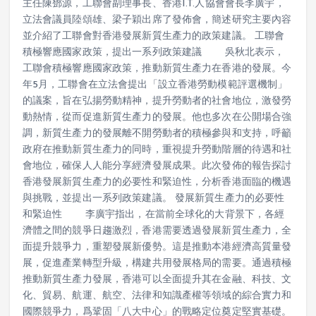
主任陳鄧源，工聯會副理事長、香港I.T.人協會會長李廣宇，
立法會議員陸頌雄、梁子穎出席了發佈會，簡述研究主要內容
並介紹了工聯會對香港發展新質生產力的政策建議。 工聯會
積極響應國家政策，提出一系列政策建議 吳秋北表示，
工聯會積極響應國家政策，推動新質生產力在香港的發展。今
年5月，工聯會在立法會提出「設立香港勞動模範評選機制」
的議案，旨在弘揚勞動精神，提升勞動者的社會地位，激發勞
動熱情，從而促進新質生產力的發展。他也多次在公開場合強
調，新質生產力的發展離不開勞動者的積極參與和支持，呼籲
政府在推動新質生產力的同時，重視提升勞動階層的待遇和社
會地位，確保人人能分享經濟發展成果。此次發佈的報告探討
香港發展新質生產力的必要性和緊迫性，分析香港面臨的機遇
與挑戰，並提出一系列政策建議。 發展新質生產力的必要性
和緊迫性 李廣宇指出，在當前全球化的大背景下，各經
濟體之間的競爭日趨激烈，香港需要透過發展新質生產力，全
面提升競爭力，重塑發展新優勢。這是推動本港經濟高質量發
展，促進產業轉型升級，構建共用發展格局的需要。通過積極
推動新質生產力發展，香港可以全面提升其在金融、科技、文
化、貿易、航運、航空、法律和知識產權等領域的綜合實力和