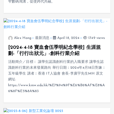
窄數碼鴻溝，促使跨代共融。
Alex Hong
最新消息
April 18, 2024
1749 views
[2024-4-18 寶血會伍季明紀念學校] 生涯規
劃-「行行出狀元」-創科行業介紹
活動簡介／目標︰ 讓學生認識創科行業的入職要求 讓學生認
識創科行業的未來發展路向 舉行日期︰2024年4月18日對象︰
五年級學生 講者︰香港 IT人協會 會長-李廣宇先生MH 原文
網址:
https://www.kmw.edu.hk/%E7%94%9F%E6%B6%AF%E8%A
6%8F%E5%8A%83