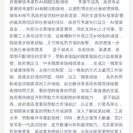
府應審慎考慮對AI相關活動徵稅 李廣宇認爲，政府有必
要審慎考慮對AI相關活動徵稅，以應對潛在的社會經濟挑戰。
徵收AI稅可爲政府提供額外財政資源，用於支援受AI發展影響
的僱員再培訓和社會福利項目。政府可考慮先行設立「AI發展
基金」，向部分企業徵收適度費用，用於支持AI人才培養、受
影響工人再培訓等方面。這種機制可作爲正式AI稅制的過渡，
既能逐步積累經驗，又可降低對市場的衝擊。 政府應進一步
完善社會保障體系 梁子穎表示，在新技術、新產業、新
業態不斷湧現的背景下，勞動者面臨的職業風險也日益複雜多
變。政府應設立「中央職業保險補償基金」，並成立「職業安
全健康保障局」去推行此制度，以一條龍的方式去處理工作保
險、復康及賠償的問題。同時，設立「職業保險」，為所有勞
動者提供能購買的工作保險。綜合解決香港現有購買保險難、
索償時間冗長、重賠償輕復康的問題，加強工傷復康的支援。
政府應持續提升對勞動力市場動態的掌握能力 梁子穎認
爲，政府應高度重視勞動力市場統計，以企業、行業爲單位，
定期開展全覆蓋的勞動力市場調查，深入了解就業結構、工資
水準、勞動條件等重點指標。同時，應充分運用大數據、雲計
算等新一代資訊技術，提升數據分析和處理能力。尤其要加強