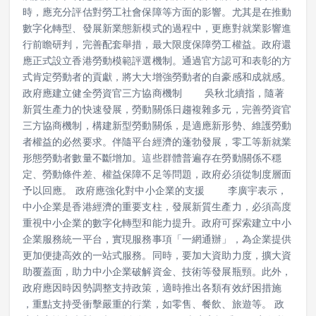
層設計，在制定產業政策、稅務政策、就業政策等各項政策
時，應充分評估對勞工社會保障等方面的影響。尤其是在推動
數字化轉型、發展新業態新模式的過程中，更應對就業影響進
行前瞻研判，完善配套舉措，最大限度保障勞工權益。政府還
應正式設立香港勞動模範評選機制。通過官方認可和表彰的方
式肯定勞動者的貢獻，將大大增強勞動者的自豪感和成就感。
政府應建立健全勞資官三方協商機制 吳秋北續指，隨著
新質生產力的快速發展，勞動關係日趨複雜多元，完善勞資官
三方協商機制，構建新型勞動關係，是適應新形勢、維護勞動
者權益的必然要求。伴隨平台經濟的蓬勃發展，零工等新就業
形態勞動者數量不斷增加。這些群體普遍存在勞動關係不穩
定、勞動條件差、權益保障不足等問題，政府必須從制度層面
予以回應。 政府應強化對中小企業的支援 李廣宇表示，
中小企業是香港經濟的重要支柱，發展新質生產力，必須高度
重視中小企業的數字化轉型和能力提升。政府可探索建立中小
企業服務統一平台，實現服務事項「一網通辦」，為企業提供
更加便捷高效的一站式服務。同時，要加大資助力度，擴大資
助覆蓋面，助力中小企業破解資金、技術等發展瓶頸。此外，
政府應因時因勢調整支持政策，適時推出各類有效紓困措施
，重點支持受衝擊嚴重的行業，如零售、餐飲、旅遊等。 政