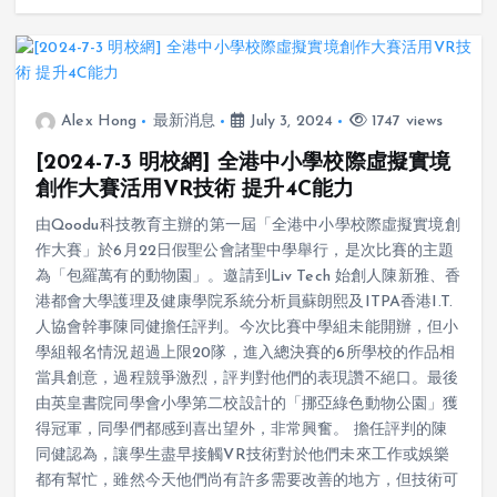
Alex Hong
最新消息
July 3, 2024
1747 views
[2024-7-3 明校網] 全港中小學校際虛擬實境
創作大賽活用VR技術 提升4C能力
由Qoodu科技教育主辦的第一屆「全港中小學校際虛擬實境創
作大賽」於6月22日假聖公會諸聖中學舉行，是次比賽的主題
為「包羅萬有的動物園」。邀請到Liv Tech 始創人陳新雅、香
港都會大學護理及健康學院系統分析員蘇朗熙及ITPA香港I.T.
人協會幹事陳同健擔任評判。今次比賽中學組未能開辦，但小
學組報名情況超過上限20隊，進入總決賽的6所學校的作品相
當具創意，過程競爭激烈，評判對他們的表現讚不絕口。最後
由英皇書院同學會小學第二校設計的「挪亞綠色動物公園」獲
得冠軍，同學們都感到喜出望外，非常興奮。 擔任評判的陳
同健認為，讓學生盡早接觸VR技術對於他們未來工作或娛樂
都有幫忙，雖然今天他們尚有許多需要改善的地方，但技術可