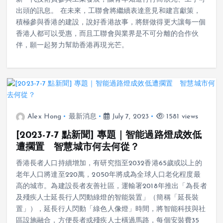
新一代技術員參與工業發展，讓青年知道行行而狀元、工字可
出頭的訊息。 在未來，工聯會將繼續表達意見和建言獻策，
積極參與香港的建設，說好香港故事，將餅做得更大讓每一個
香港人都可以受惠，而且工聯會與業界是不可分離的合作伙
伴，願一起努力幫助香港再現光芒。
Alex Hong
最新消息
July 7, 2023
1581 views
[2023-7-7 點新聞] 專題｜智能過路燈成效低
遭擱置 智慧城市何去何從？
香港長者人口持續增加，有研究指至2032香港65歲或以上的
老年人口將達至220萬，2050年將成為全球人口老化程度最
高的城市。為建設長者友善社區，運輸署2018年推出「為長者
及殘疾人士延長行人閃動綠燈的智能裝置」（簡稱「延長裝
置」），延長行人閃動「綠色人像燈」時間，將智能科技與社