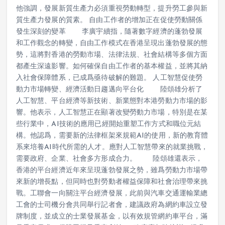
國際競爭力，爲鞏固「八大中心」的戰略定位奠定堅實基礎。
他強調，發展新質生產力必須重視勞動轉型，提升勞工參與新
質生產力發展的質素。 自由工作者的增加正在促使勞動關係
發生深刻的變革 李廣宇續指，隨著數字經濟的蓬勃發展
和工作觀念的轉變，自由工作模式在香港呈現出蓬勃發展的態
勢，這將對香港的勞動市場、法律法規、社會結構等多個方面
都產生深遠影響。如何確保自由工作者的基本權益，並將其納
入社會保障體系，已成爲亟待破解的難題。 人工智慧促使勞
動力市場轉變、經濟活動日趨邁向平台化 陸頌雄分析了
人工智慧、平台經濟等新技術、新業態對本港勞動力市場的影
響。他表示，人工智慧正在顯著改變勞動力市場，特別是在某
些行業中，AI技術的應用已經開始重塑工作方式和職位元結
構。他認爲，需要新的法律框架來規範AI的使用，新的教育體
系來培養AI時代所需的人才。應對人工智慧帶來的就業挑戰，
需要政府、企業、社會多方形成合力。 陸頌雄還表示，
香港的平台經濟近年來呈現蓬勃發展之勢，雖爲勞動力市場帶
來新的增長點，但同時也對勞動者權益保障和社會治理帶來挑
戰。工聯會一向關注平台經濟發展，此前與汽車交通運輸業總
工會的士司機分會共同舉行記者會，建議政府為網約車設立發
牌制度，並成立的士業發展基金，以有效規管網約車平台，滿