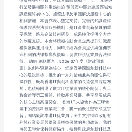
位放在核心位置，對此具體回應如下： 五、其他與
行業發展相關的重點措施 預算案中關於建設區域知
識產權貿易中心、國際法律及爭議解決服務中心的
相關措施，本會亦表示堅定支持。完善的知識產權
保護體系與法律服務機制，是IT產業創新發展的重
要保障，將為企業技術研發、成果轉化提供全方位
的制度支撐。本會將積極推動會員企業提升知識產
權保護與運用能力，同時持續為會員提供與僱傭事
宜相關的法律指導與援助，切實維護從業員合法權
益。 總結 總括而言，2026-27年度《財政預算
案》以創科驅動為核心，錨定香港國際創新科技中
心的建設目標，推出的一系列措施兼具前瞻性與可
操作性，既為香港IT與創科產業的長遠發展謀篇布
局，也積極回應了廣大IT從業員的核心關切，與工
聯會維護勞工權益、推動產業發展、共享發展成果
的核心主張高度契合。 香港I.T.人協會作為工聯會
屬下的資訊科技業職工會，將一如既往堅守成立宗
旨，團結凝聚本港IT從業員，全力支持特區政府有
利於行業發展與從業員權益保障的各項政策。我們
將與工聯會保持緊密協作，積極與政府創新科技及