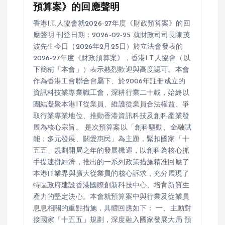
預算案》的回應聲明
香港I.T.人協會就2026-27年度《財政預算案》的回
應聲明 刊登日期：2026-02-25 就財政司司長陳茂
波先生今日（2026年2月25日）於立法會發表的
2026-27年度《財政預算案》，香港I.T.人協會（以
下簡稱「本會」）表示熱烈歡迎與高度認可。本會
作為香港工會聯合會屬下、於2006年註冊成立的
資訊科技業專業職工會，深耕行業二十載，始終以
團結凝聚本港IT從業員、維護從業員合法權益、爭
取行業專業地位、推動香港資訊科技及創科產業發
展為核心宗旨。 是次預算案以「創科驅動、金融賦
能；多元發展、關愛惠民」為主題，緊扣國家「十
五五」規劃開局之年的發展機遇，以創科為核心抓
手提速拼經濟，推出的一系列政策措施精准回應了
本港IT業界與廣大從業員的核心訴求，充分展現了
特區政府建設香港國際創新科技中心、培育新質生
產力的堅定決心。本會就預算案中與行業及從業員
息息相關的重點措施，具體回應如下： 一、主動對
接國家「十五五」規劃，深度融入國家發展大局 預