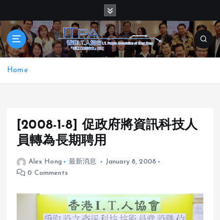
S
k
i
p
t
o
Home
c
o
n
t
e
[2008-1-8] 促政府將資訊科技人
n
員轉為長期聘用
t
Alex Hong
最新消息
January 8, 2008
0 Comments