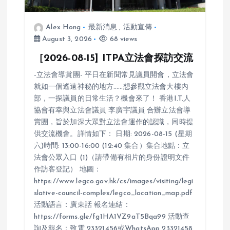
i
Alex Hong
最新消息
,
活動宣傳
o
August 3, 2026
68 views
n
［2026-08-15] ITPA立法會探訪交流
-立法會導賞團- 平日在新聞常見議員開會，立法會
就如一個遙遠神秘的地方……想參觀立法會大樓內
部，一探議員的日常生活？機會來了！ 香港I.T.人
協會有幸與立法會議員 李廣宇議員 合辦立法會導
賞團，旨於加深大眾對立法會運作的認識，同時提
供交流機會。詳情如下： 日期: 2026-08-15 (星期
六)時間: 13:00-16:00 (12:40 集合）集合地點：立
法會公眾入口 (1)（請帶備有相片的身份證明文件
作訪客登記） 地圖：
https://www.legco.gov.hk/cs/images/visiting/legi
slative-council-complex/legco_location_map.pdf
活動語言：廣東話 報名連結：
https://forms.gle/fg1HA1VZ9aT5Bqa99 活動查
詢及報名：致電 23321456或WhatsApp 23321458