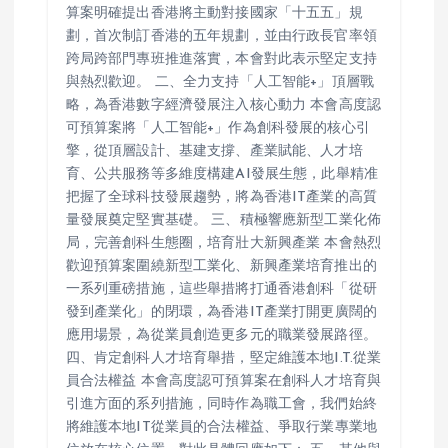
算案明確提出香港將主動對接國家「十五五」規
劃，首次制訂香港的五年規劃，並由行政長官率領
跨局跨部門專班推進落實，本會對此表示堅定支持
與熱烈歡迎。 二、全力支持「人工智能+」頂層戰
略，為香港數字經濟發展注入核心動力 本會高度認
可預算案將「人工智能+」作為創科發展的核心引
擎，從頂層設計、基建支撐、產業賦能、人才培
育、公共服務等多維度構建AI發展生態，此舉精准
把握了全球科技發展趨勢，將為香港IT產業的高質
量發展奠定堅實基礎。 三、積極響應新型工業化佈
局，完善創科生態圈，培育壯大新興產業 本會熱烈
歡迎預算案圍繞新型工業化、新興產業培育推出的
一系列重磅措施，這些舉措將打通香港創科「從研
發到產業化」的閉環，為香港IT產業打開更廣闊的
應用場景，為從業員創造更多元的職業發展路徑。
四、肯定創科人才培育舉措，堅定維護本地I.T.從業
員合法權益 本會高度認可預算案在創科人才培育與
引進方面的系列措施，同時作為職工會，我們始終
將維護本地IT從業員的合法權益、爭取行業專業地