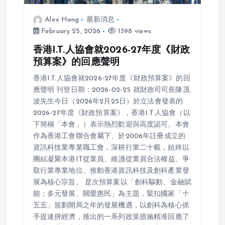
Alex Hong
最新消息
February 25, 2026
1398 views
香港I.T.人協會就2026-27年度《財政
預算案》的回應聲明
香港I.T.人協會就2026-27年度《財政預算案》的回
應聲明 刊登日期：2026-02-25 就財政司司長陳茂
波先生今日（2026年2月25日）於立法會發表的
2026-27年度《財政預算案》，香港I.T.人協會（以
下簡稱「本會」）表示熱烈歡迎與高度認可。本會
作為香港工會聯合會屬下、於2006年註冊成立的
資訊科技業專業職工會，深耕行業二十載，始終以
團結凝聚本港IT從業員、維護從業員合法權益、爭
取行業專業地位、推動香港資訊科技及創科產業發
展為核心宗旨。 是次預算案以「創科驅動、金融賦
能；多元發展、關愛惠民」為主題，緊扣國家「十
五五」規劃開局之年的發展機遇，以創科為核心抓
手提速拼經濟，推出的一系列政策措施精准回應了