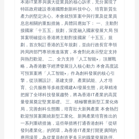
本港IT業界與廣大從業員的核心訴求，充分展現了
特區政府建設香港國際創新科技中心、培育新質生
產力的堅定決心。本會就預算案中與行業及從業員
息息相關的重點措施，具體回應如下： 一、主動對
接國家「十五五」規劃，深度融入國家發展大局 預
算案明確提出香港將主動對接國家「十五五」規
劃，首次制訂香港的五年規劃，並由行政長官率領
跨局跨部門專班推進落實，本會對此表示堅定支持
與熱烈歡迎。 二、全力支持「人工智能+」頂層戰
略，為香港數字經濟發展注入核心動力 本會高度認
可預算案將「人工智能+」作為創科發展的核心引
擎，從頂層設計、基建支撐、產業賦能、人才培
育、公共服務等多維度構建AI發展生態，此舉精准
把握了全球科技發展趨勢，將為香港IT產業的高質
量發展奠定堅實基礎。 三、積極響應新型工業化佈
局，完善創科生態圈，培育壯大新興產業 本會熱烈
歡迎預算案圍繞新型工業化、新興產業培育推出的
一系列重磅措施，這些舉措將打通香港創科「從研
發到產業化」的閉環，為香港IT產業打開更廣闊的
應用場景，為從業員創造更多元的職業發展路徑。