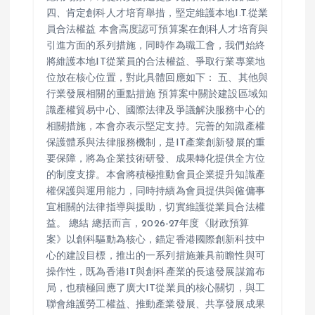
四、肯定創科人才培育舉措，堅定維護本地I.T.從業
員合法權益 本會高度認可預算案在創科人才培育與
引進方面的系列措施，同時作為職工會，我們始終
將維護本地IT從業員的合法權益、爭取行業專業地
位放在核心位置，對此具體回應如下： 五、其他與
行業發展相關的重點措施 預算案中關於建設區域知
識產權貿易中心、國際法律及爭議解決服務中心的
相關措施，本會亦表示堅定支持。完善的知識產權
保護體系與法律服務機制，是IT產業創新發展的重
要保障，將為企業技術研發、成果轉化提供全方位
的制度支撐。本會將積極推動會員企業提升知識產
權保護與運用能力，同時持續為會員提供與僱傭事
宜相關的法律指導與援助，切實維護從業員合法權
益。 總結 總括而言，2026-27年度《財政預算
案》以創科驅動為核心，錨定香港國際創新科技中
心的建設目標，推出的一系列措施兼具前瞻性與可
操作性，既為香港IT與創科產業的長遠發展謀篇布
局，也積極回應了廣大IT從業員的核心關切，與工
聯會維護勞工權益、推動產業發展、共享發展成果