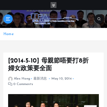
S
k
i
p
t
o
Home
c
o
n
t
e
[2014-5-10] 母親節唔要打8折
n
婦女政策要全面
t
Alex Hong
最新消息
May 10, 2014
0 Comments