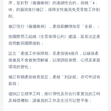
序，並針對《僱傭條例》的連續性合約，俗稱「4．
18」的漏洞進行修訂，保障女性僱員免受零散工作剝
削。
修訂現行《僱傭條例》，產假薪酬增加至「全薪」；
按國際勞工組織《生育保障公約》建議，延長法定產
假周數與國際接軌；
設立「產後工作保障期」至產假後6個月，以確保產
後僱員不會被無理解僱，以便調節身體、心理及家庭
環境的變化；
修訂有關產前檢查規定，產檢「到診紙」亦可申請有
薪假；
儘快訂立標準工時，推行彈性及符合行業實況的工時
及補償機制，讓僱員的工作及生活可以雙平衡；