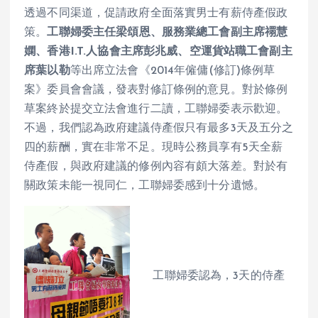
透過不同渠道，促請政府全面落實男士有薪侍產假政
策。
工聯婦委主任梁頌恩、服務業總工會副主席禤慧
嫻、香港
I.T.
人協會主席彭兆威、空運貨站職工會副主
席葉以勒
等出席立法會《2014年僱傭(修訂)條例草
案》委員會會議，發表對修訂條例的意見。對於條例
草案終於提交立法會進行二讀，工聯婦委表示歡迎。
不過，我們認為政府建議侍產假只有最多3天及五分之
四的薪酬，實在非常不足。現時公務員享有5天全薪
侍產假，與政府建議的修例內容有頗大落差。對於有
關政策未能一視同仁，工聯婦委感到十分遺憾。
工聯婦委認為，3天的侍產