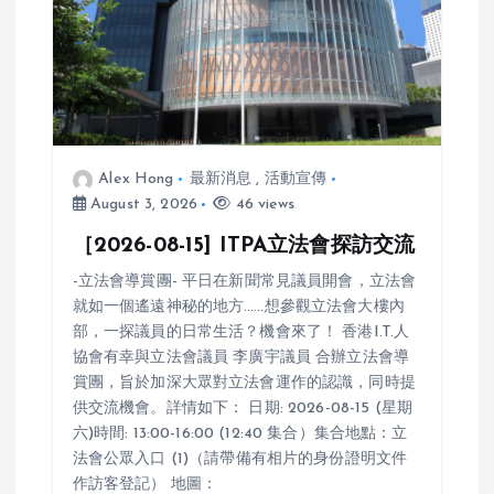
i
o
n
Alex Hong
最新消息
,
活動宣傳
August 3, 2026
46 views
［2026-08-15] ITPA立法會探訪交流
-立法會導賞團- 平日在新聞常見議員開會，立法會
就如一個遙遠神秘的地方……想參觀立法會大樓內
部，一探議員的日常生活？機會來了！ 香港I.T.人
協會有幸與立法會議員 李廣宇議員 合辦立法會導
賞團，旨於加深大眾對立法會運作的認識，同時提
供交流機會。詳情如下： 日期: 2026-08-15 (星期
六)時間: 13:00-16:00 (12:40 集合）集合地點：立
法會公眾入口 (1)（請帶備有相片的身份證明文件
作訪客登記） 地圖：