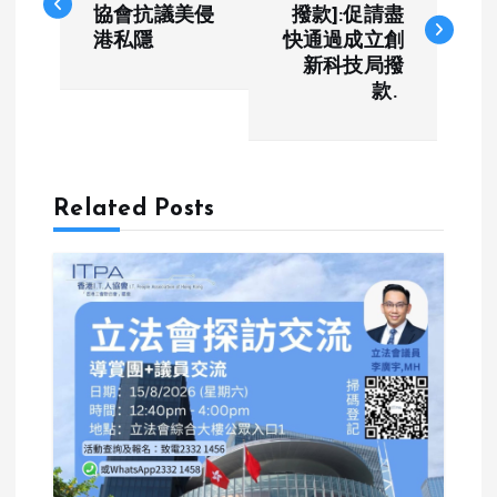
o
協會抗議美侵
撥款]:促請盡
港私隱
快通過成立創
s
新科技局撥
款.
t
n
a
Related Posts
v
i
g
a
t