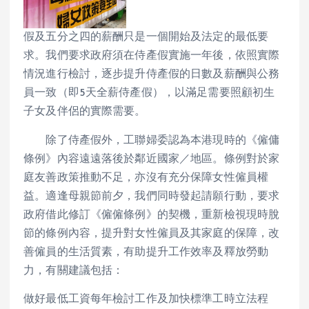
假及五分之四的薪酬只是一個開始及法定的最低要
求。我們要求政府須在侍產假實施一年後，依照實際
情況進行檢討，逐步提升侍產假的日數及薪酬與公務
員一致（即5天全薪侍產假），以滿足需要照顧初生
子女及伴侶的實際需要。
除了侍產假外，工聯婦委認為本港現時的《僱傭
條例》內容遠遠落後於鄰近國家／地區。條例對於家
庭友善政策推動不足，亦沒有充分保障女性僱員權
益。適逢母親節前夕，我們同時發起請願行動，要求
政府借此修訂《僱僱條例》的契機，重新檢視現時脫
節的條例內容，提升對女性僱員及其家庭的保障，改
善僱員的生活質素，有助提升工作效率及釋放勞動
力，有關建議包括：
做好最低工資每年檢討工作及加快標準工時立法程