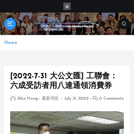
S
k
i
p
t
o
Home
c
o
n
t
e
[2022-7-31 大公文匯] 工聯會：
n
六成受訪者用八達通領消費券
t
Alex Hong
最新消息
July 31, 2022
0 Comments