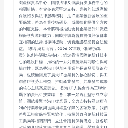
識產權貿易中心、國際法律及爭議解決服務中心的
相關措施，本會亦表示堅定支持。完善的知識產權
保護體系與法律服務機制，是IT產業創新發展的重
要保障，將為企業技術研發、成果轉化提供全方位
的制度支撐。本會將積極推動會員企業提升知識產
權保護與運用能力，同時持續為會員提供與僱傭事
宜相關的法律指導與援助，切實維護從業員合法權
益。 總結 總括而言，2026-27年度《財政預算
案》以創科驅動為核心，錨定香港國際創新科技中
心的建設目標，推出的一系列措施兼具前瞻性與可
操作性，既為香港IT與創科產業的長遠發展謀篇布
局，也積極回應了廣大IT從業員的核心關切，與工
聯會維護勞工權益、推動產業發展、共享發展成果
的核心主張高度契合。 香港I.T.人協會作為工聯會
屬下的資訊科技業職工會，將一如既往堅守成立宗
旨，團結凝聚本港IT從業員，全力支持特區政府有
利於行業發展與從業員權益保障的各項政策。我們
將與工聯會保持緊密協作，積極與政府創新科技及
工業局等相關部門、立法會議員保持溝通，就各項
政策的具體落實提供業界意見與建議，帶動廣大IT