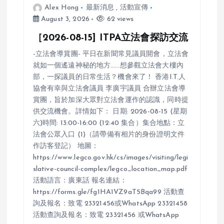
Alex Hong
最新消息
,
活動宣傳
August 3, 2026
62 views
［2026-08-15] ITPA立法會探訪交流
-立法會導賞團- 平日在新聞常見議員開會，立法會
就如一個遙遠神秘的地方……想參觀立法會大樓內
部，一探議員的日常生活？機會來了！ 香港I.T.人
協會有幸與立法會議員 李廣宇議員 合辦立法會導
賞團，旨於加深大眾對立法會運作的認識，同時提
供交流機會。詳情如下： 日期: 2026-08-15 (星期
六)時間: 13:00-16:00 (12:40 集合）集合地點：立
法會公眾入口 (1)（請帶備有相片的身份證明文件
作訪客登記） 地圖：
https://www.legco.gov.hk/cs/images/visiting/legi
slative-council-complex/legco_location_map.pdf
活動語言：廣東話 報名連結：
https://forms.gle/fg1HA1VZ9aT5Bqa99 活動查
詢及報名：致電 23321456或WhatsApp 23321458
活動查詢及報名：致電 23321456 或WhatsApp