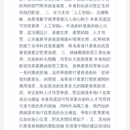
跨局跨部門專班推進落實，本會對此表示堅定支持
與熱烈歡迎。 二、全力支持「人工智能+」頂層戰
略，為香港數字經濟發展注入核心動力 本會高度認
可預算案將「人工智能+」作為創科發展的核心引
擎，從頂層設計、基建支撐、產業賦能、人才培
育、公共服務等多維度構建AI發展生態，此舉精准
把握了全球科技發展趨勢，將為香港IT產業的高質
量發展奠定堅實基礎。 三、積極響應新型工業化佈
局，完善創科生態圈，培育壯大新興產業 本會熱烈
歡迎預算案圍繞新型工業化、新興產業培育推出的
一系列重磅措施，這些舉措將打通香港創科「從研
發到產業化」的閉環，為香港IT產業打開更廣闊的
應用場景，為從業員創造更多元的職業發展路徑。
四、肯定創科人才培育舉措，堅定維護本地I.T.從業
員合法權益 本會高度認可預算案在創科人才培育與
引進方面的系列措施，同時作為職工會，我們始終
將維護本地IT從業員的合法權益、爭取行業專業地
位放在核心位置，對此具體回應如下： 五、其他與
行業發展相關的重點措施 預算案中關於建設區域知