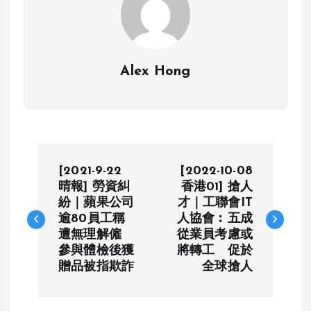
Alex Hong
P
[2021-9-22
[2022-10-08
o
晴報] 勞資糾
香港01] 搶人
紛｜蘋果公司
才｜工聯會IT
逾80員工稱
人協會︰五成
s
遭無理解僱
從業員考慮或
參與體檢後獲
將轉工 促於
t
贈品被指欺詐
全球搶人
n