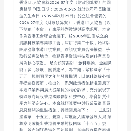
香港I.T.人協會就2026-27年度《財政預算案》的回
應聲明 刊登日期：2026-02-25 就財政司司長陳茂
波先生今日（2026年2月25日）於立法會發表的
2026-27年度《財政預算案》，香港I.T.人協會（以
下簡稱「本會」）表示熱烈歡迎與高度認可。本會
作為香港工會聯合會屬下、於2006年註冊成立的
資訊科技業專業職工會，深耕行業二十載，始終以
團結凝聚本港IT從業員、維護從業員合法權益、爭
取行業專業地位、推動香港資訊科技及創科產業發
展為核心宗旨。 是次預算案以「創科驅動、金融賦
能；多元發展、關愛惠民」為主題，緊扣國家「十
五五」規劃開局之年的發展機遇，以創科為核心抓
手提速拼經濟，推出的一系列政策措施精准回應了
本港IT業界與廣大從業員的核心訴求，充分展現了
特區政府建設香港國際創新科技中心、培育新質生
產力的堅定決心。本會就預算案中與行業及從業員
息息相關的重點措施，具體回應如下： 一、主動對
接國家「十五五」規劃，深度融入國家發展大局 預
算案明確提出香港將主動對接國家「十五五」規
劃，首次制訂香港的五年規劃，並由行政長官率領