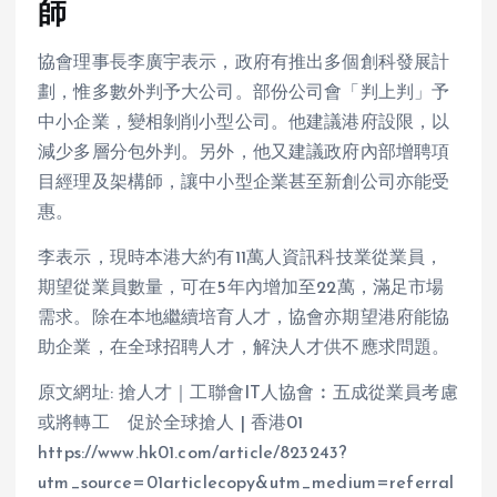
師
協會理事長李廣宇表示，政府有推出多個創科發展計
劃，惟多數外判予大公司。部份公司會「判上判」予
中小企業，變相剝削小型公司。他建議港府設限，以
減少多層分包外判。另外，他又建議政府內部增聘項
目經理及架構師，讓中小型企業甚至新創公司亦能受
惠。
李表示，現時本港大約有11萬人資訊科技業從業員，
期望從業員數量，可在5年內增加至22萬，滿足市場
需求。除在本地繼續培育人才，協會亦期望港府能協
助企業，在全球招聘人才，解決人才供不應求問題。
原文網址: 搶人才｜工聯會IT人協會︰五成從業員考慮
或將轉工 促於全球搶人 | 香港01
https://www.hk01.com/article/823243?
utm_source=01articlecopy&utm_medium=referral