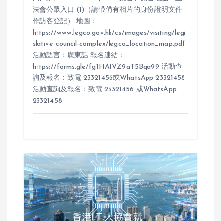
法會公眾入口 (1)（請帶備有相片的身份證明文件
作訪客登記） 地圖：
https://www.legco.gov.hk/cs/images/visiting/legi
slative-council-complex/legco_location_map.pdf
活動語言：廣東話 報名連結：
https://forms.gle/fg1HA1VZ9aT5Bqa99 活動查
詢及報名：致電 23321456或WhatsApp 23321458
活動查詢及報名：致電 23321456 或WhatsApp
23321458