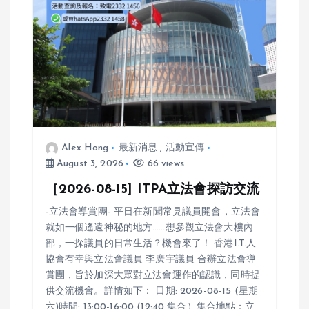
t
i
o
n
Alex Hong
最新消息
,
活動宣傳
August 3, 2026
66 views
［2026-08-15] ITPA立法會探訪交流
-立法會導賞團- 平日在新聞常見議員開會，立法會
就如一個遙遠神秘的地方……想參觀立法會大樓內
部，一探議員的日常生活？機會來了！ 香港I.T.人
協會有幸與立法會議員 李廣宇議員 合辦立法會導
賞團，旨於加深大眾對立法會運作的認識，同時提
供交流機會。詳情如下： 日期: 2026-08-15 (星期
六)時間: 13:00-16:00 (12:40 集合）集合地點：立