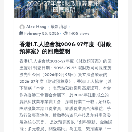
Alex Hong
最新消息
February 25, 2026
1405 views
香港I.T.人協會就2026-27年度《財政
預算案》的回應聲明
香港I.T.人協會就2026-27年度《財政預算案》的回
應聲明 刊登日期：2026-02-25 就財政司司長陳茂
波先生今日（2026年2月25日）於立法會發表的
2026-27年度《財政預算案》，香港I.T.人協會（以
下簡稱「本會」）表示熱烈歡迎與高度認可。本會
作為香港工會聯合會屬下、於2006年註冊成立的
資訊科技業專業職工會，深耕行業二十載，始終以
團結凝聚本港IT從業員、維護從業員合法權益、爭
取行業專業地位、推動香港資訊科技及創科產業發
展為核心宗旨。 是次預算案以「創科驅動、金融賦
能；多元發展、關愛惠民」為主題，緊扣國家「十