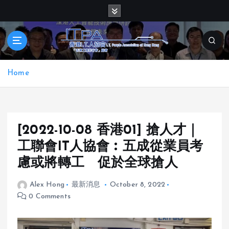
S
k
i
p
t
o
Home
c
o
n
t
e
[2022-10-08 香港01] 搶人才｜
n
工聯會IT人協會︰五成從業員考
t
慮或將轉工 促於全球搶人
Alex Hong
最新消息
October 8, 2022
0 Comments