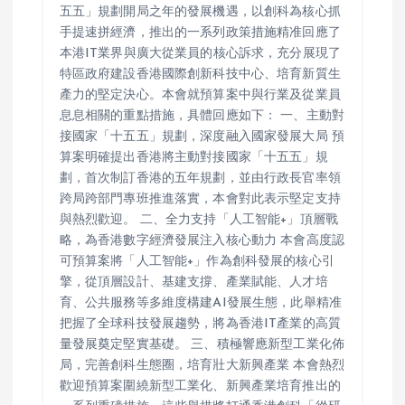
五五」規劃開局之年的發展機遇，以創科為核心抓
手提速拼經濟，推出的一系列政策措施精准回應了
本港IT業界與廣大從業員的核心訴求，充分展現了
特區政府建設香港國際創新科技中心、培育新質生
產力的堅定決心。本會就預算案中與行業及從業員
息息相關的重點措施，具體回應如下： 一、主動對
接國家「十五五」規劃，深度融入國家發展大局 預
算案明確提出香港將主動對接國家「十五五」規
劃，首次制訂香港的五年規劃，並由行政長官率領
跨局跨部門專班推進落實，本會對此表示堅定支持
與熱烈歡迎。 二、全力支持「人工智能+」頂層戰
略，為香港數字經濟發展注入核心動力 本會高度認
可預算案將「人工智能+」作為創科發展的核心引
擎，從頂層設計、基建支撐、產業賦能、人才培
育、公共服務等多維度構建AI發展生態，此舉精准
把握了全球科技發展趨勢，將為香港IT產業的高質
量發展奠定堅實基礎。 三、積極響應新型工業化佈
局，完善創科生態圈，培育壯大新興產業 本會熱烈
歡迎預算案圍繞新型工業化、新興產業培育推出的