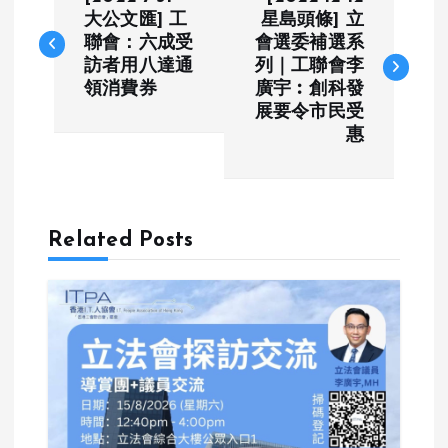
o
大公文匯] 工
星島頭條] 立
聯會：六成受
會選委補選系
訪者用八達通
列｜工聯會李
s
領消費券
廣宇︰創科發
展要令市民受
t
惠
n
a
Related Posts
v
i
g
a