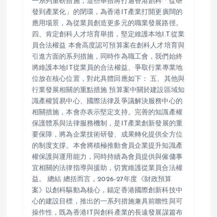
一系列重磅措施，這些舉措將打通香港創科「從研
發到產業化」的閉環，為香港IT產業打開更廣闊的
應用場景，為從業員創造更多元的職業發展路徑。
四、肯定創科人才培育舉措，堅定維護本地I.T.從業
員合法權益 本會高度認可預算案在創科人才培育與
引進方面的系列措施，同時作為職工會，我們始終
將維護本地IT從業員的合法權益、爭取行業專業地
位放在核心位置，對此具體回應如下： 五、其他與
行業發展相關的重點措施 預算案中關於建設區域知
識產權貿易中心、國際法律及爭議解決服務中心的
相關措施，本會亦表示堅定支持。完善的知識產權
保護體系與法律服務機制，是IT產業創新發展的重
要保障，將為企業技術研發、成果轉化提供全方位
的制度支撐。本會將積極推動會員企業提升知識產
權保護與運用能力，同時持續為會員提供與僱傭事
宜相關的法律指導與援助，切實維護從業員合法權
益。 總結 總括而言，2026-27年度《財政預算
案》以創科驅動為核心，錨定香港國際創新科技中
心的建設目標，推出的一系列措施兼具前瞻性與可
操作性，既為香港IT與創科產業的長遠發展謀篇布