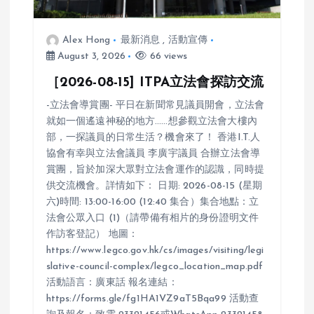
Alex Hong
最新消息
,
活動宣傳
August 3, 2026
66 views
［2026-08-15] ITPA立法會探訪交流
-立法會導賞團- 平日在新聞常見議員開會，立法會
就如一個遙遠神秘的地方……想參觀立法會大樓內
部，一探議員的日常生活？機會來了！ 香港I.T.人
協會有幸與立法會議員 李廣宇議員 合辦立法會導
賞團，旨於加深大眾對立法會運作的認識，同時提
供交流機會。詳情如下： 日期: 2026-08-15 (星期
六)時間: 13:00-16:00 (12:40 集合）集合地點：立
法會公眾入口 (1)（請帶備有相片的身份證明文件
作訪客登記） 地圖：
https://www.legco.gov.hk/cs/images/visiting/legi
slative-council-complex/legco_location_map.pdf
活動語言：廣東話 報名連結：
https://forms.gle/fg1HA1VZ9aT5Bqa99 活動查