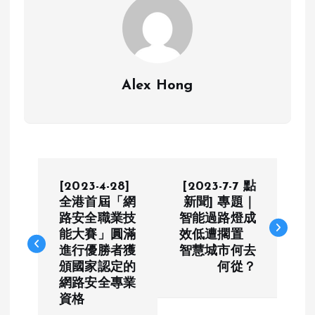
Alex Hong
P
[2023-4-28]
[2023-7-7 點
o
全港首屆「網
新聞] 專題｜
路安全職業技
智能過路燈成
能大賽」圓滿
效低遭擱置
s
進行優勝者獲
智慧城市何去
頒國家認定的
何從？
t
網路安全專業
資格
n