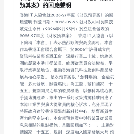
預算案》的回應聲明
香港I.T.人協會就2026-27年度《財政預算案》的回
應聲明 刊登日期：2026-02-25 就財政司司長陳茂
波先生今日（2026年2月25日）於立法會發表的
2026-27年度《財政預算案》，香港I.T.人協會（以
下簡稱「本會」）表示熱烈歡迎與高度認可。本會
作為香港工會聯合會屬下、於2006年註冊成立的
資訊科技業專業職工會，深耕行業二十載，始終以
團結凝聚本港IT從業員、維護從業員合法權益、爭
取行業專業地位、推動香港資訊科技及創科產業發
展為核心宗旨。 是次預算案以「創科驅動、金融賦
能；多元發展、關愛惠民」為主題，緊扣國家「十
五五」規劃開局之年的發展機遇，以創科為核心抓
手提速拼經濟，推出的一系列政策措施精准回應了
本港IT業界與廣大從業員的核心訴求，充分展現了
特區政府建設香港國際創新科技中心、培育新質生
產力的堅定決心。本會就預算案中與行業及從業員
息息相關的重點措施，具體回應如下： 一、主動對
接國家「十五五」規劃，深度融入國家發展大局 預