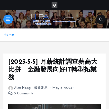
S
k
i
p
t
o
Home
c
o
n
t
e
[2023-5-5] 月薪統計調查薪高大
n
比拼 金融發展向好IT轉型拓業
t
務
Alex Hong
最新消息
May 5, 2023
0 Comments