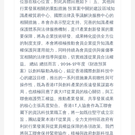
位放在核心位置，對此具體回應如下： 五、其他與
行業發展相關的重點措施 預算案中關於建設區域知
識產權貿易中心、國際法律及爭議解決服務中心的
相關措施，本會亦表示堅定支持。完善的知識產權
保護體系與法律服務機制，是IT產業創新發展的重
要保障，將為企業技術研發、成果轉化提供全方位
的制度支撐。本會將積極推動會員企業提升知識產
權保護與運用能力，同時持續為會員提供與僱傭事
宜相關的法律指導與援助，切實維護從業員合法權
益。 總結 總括而言，2026-27年度《財政預算
案》以創科驅動為核心，錨定香港國際創新科技中
心的建設目標，推出的一系列措施兼具前瞻性與可
操作性，既為香港IT與創科產業的長遠發展謀篇布
局，也積極回應了廣大IT從業員的核心關切，與工
聯會維護勞工權益、推動產業發展、共享發展成果
的核心主張高度契合。 香港I.T.人協會作為工聯會
屬下的資訊科技業職工會，將一如既往堅守成立宗
旨，團結凝聚本港IT從業員，全力支持特區政府有
利於行業發展與從業員權益保障的各項政策。我們
將與工聯會保持緊密協作，積極與政府創新科技及