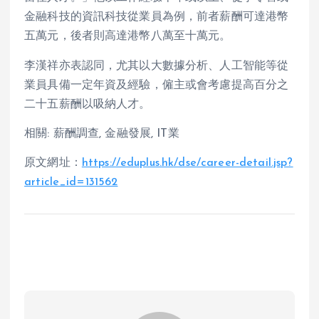
金融科技的資訊科技從業員為例，前者薪酬可達港幣
五萬元，後者則高達港幣八萬至十萬元。
李漢祥亦表認同，尤其以大數據分析、人工智能等從
業員具備一定年資及經驗，僱主或會考慮提高百分之
二十五薪酬以吸納人才。
相關: 薪酬調查, 金融發展, IT業
原文網址：
https://eduplus.hk/dse/career-detail.jsp?
article_id=131562