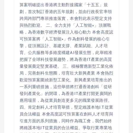
算案明確提出香港將主動對接國家「十五五」規
劃，首次制訂香港的五年規劃，並由行政長官率領
跨局跨部門專班推進落實，本會對此表示堅定支持
與熱烈歡迎。 二、全力支持「人工智能+」頂層戰
略，為香港數字經濟發展注入核心動力 本會高度認
可預算案將「人工智能+」作為創科發展的核心引
擎，從頂層設計、基建支撐、產業賦能、人才培
育、公共服務等多維度構建AI發展生態，此舉精准
把握了全球科技發展趨勢，將為香港IT產業的高質
量發展奠定堅實基礎。 三、積極響應新型工業化佈
局，完善創科生態圈，培育壯大新興產業 本會熱烈
歡迎預算案圍繞新型工業化、新興產業培育推出的
一系列重磅措施，這些舉措將打通香港創科「從研
發到產業化」的閉環，為香港IT產業打開更廣闊的
應用場景，為從業員創造更多元的職業發展路徑。
四、肯定創科人才培育舉措，堅定維護本地I.T.從業
員合法權益 本會高度認可預算案在創科人才培育與
引進方面的系列措施，同時作為職工會，我們始終
將維護本地IT從業員的合法權益、爭取行業專業地