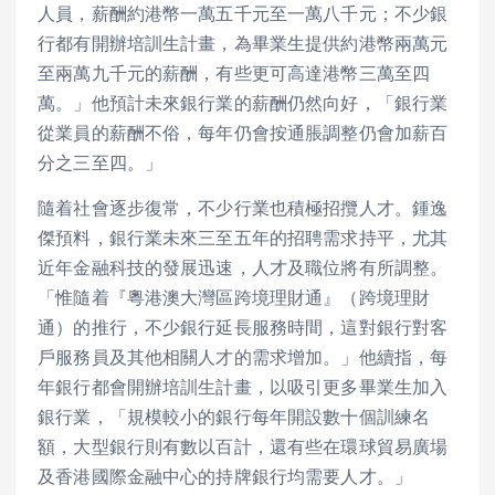
人員，薪酬約港幣一萬五千元至一萬八千元；不少銀
行都有開辦培訓生計畫，為畢業生提供約港幣兩萬元
至兩萬九千元的薪酬，有些更可高達港幣三萬至四
萬。」他預計未來銀行業的薪酬仍然向好，「銀行業
從業員的薪酬不俗，每年仍會按通脹調整仍會加薪百
分之三至四。」
隨着社會逐步復常，不少行業也積極招攬人才。鍾逸
傑預料，銀行業未來三至五年的招聘需求持平，尤其
近年金融科技的發展迅速，人才及職位將有所調整。
「惟隨着『粵港澳大灣區跨境理財通』（跨境理財
通）的推行，不少銀行延長服務時間，這對銀行對客
戶服務員及其他相關人才的需求增加。」他續指，每
年銀行都會開辦培訓生計畫，以吸引更多畢業生加入
銀行業，「規模較小的銀行每年開設數十個訓練名
額，大型銀行則有數以百計，還有些在環球貿易廣場
及香港國際金融中心的持牌銀行均需要人才。」