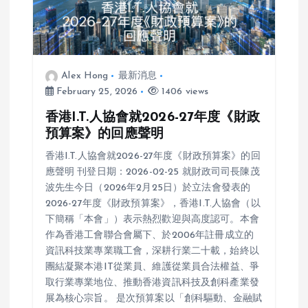
Alex Hong
最新消息
February 25, 2026
1406 views
香港I.T.人協會就2026-27年度《財政
預算案》的回應聲明
香港I.T.人協會就2026-27年度《財政預算案》的回
應聲明 刊登日期：2026-02-25 就財政司司長陳茂
波先生今日（2026年2月25日）於立法會發表的
2026-27年度《財政預算案》，香港I.T.人協會（以
下簡稱「本會」）表示熱烈歡迎與高度認可。本會
作為香港工會聯合會屬下、於2006年註冊成立的
資訊科技業專業職工會，深耕行業二十載，始終以
團結凝聚本港IT從業員、維護從業員合法權益、爭
取行業專業地位、推動香港資訊科技及創科產業發
展為核心宗旨。 是次預算案以「創科驅動、金融賦