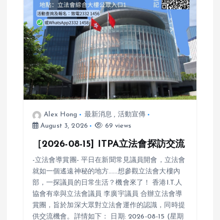
a
t
i
o
n
Alex Hong
最新消息
,
活動宣傳
August 3, 2026
69 views
［2026-08-15] ITPA立法會探訪交流
-立法會導賞團- 平日在新聞常見議員開會，立法會
就如一個遙遠神秘的地方……想參觀立法會大樓內
部，一探議員的日常生活？機會來了！ 香港I.T.人
協會有幸與立法會議員 李廣宇議員 合辦立法會導
賞團，旨於加深大眾對立法會運作的認識，同時提
供交流機會。詳情如下： 日期: 2026-08-15 (星期