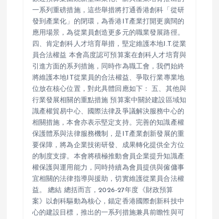
一系列重磅措施，這些舉措將打通香港創科「從研
發到產業化」的閉環，為香港IT產業打開更廣闊的
應用場景，為從業員創造更多元的職業發展路徑。
四、肯定創科人才培育舉措，堅定維護本地I.T.從業
員合法權益 本會高度認可預算案在創科人才培育與
引進方面的系列措施，同時作為職工會，我們始終
將維護本地IT從業員的合法權益、爭取行業專業地
位放在核心位置，對此具體回應如下： 五、其他與
行業發展相關的重點措施 預算案中關於建設區域知
識產權貿易中心、國際法律及爭議解決服務中心的
相關措施，本會亦表示堅定支持。完善的知識產權
保護體系與法律服務機制，是IT產業創新發展的重
要保障，將為企業技術研發、成果轉化提供全方位
的制度支撐。本會將積極推動會員企業提升知識產
權保護與運用能力，同時持續為會員提供與僱傭事
宜相關的法律指導與援助，切實維護從業員合法權
益。 總結 總括而言，2026-27年度《財政預算
案》以創科驅動為核心，錨定香港國際創新科技中
心的建設目標，推出的一系列措施兼具前瞻性與可