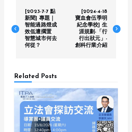
P
[2023-7-7 點
[2024-4-18
o
新聞] 專題｜
寶血會伍季明
智能過路燈成
紀念學校] 生
效低遭擱置
涯規劃-「行
s
智慧城市何去
行出狀元」-
何從？
創科行業介紹
t
n
a
Related Posts
v
i
g