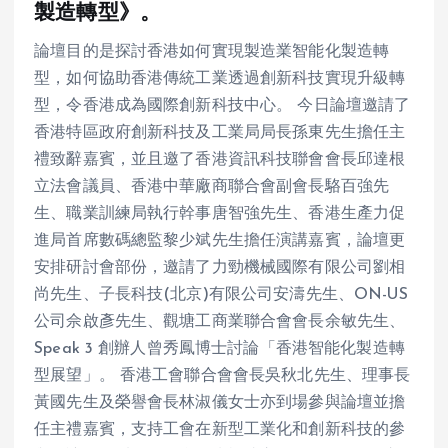
製造轉型》。
論壇目的是探討香港如何實現製造業智能化製造轉
型，如何協助香港傳統工業透過創新科技實現升級轉
型，令香港成為國際創新科技中心。 今日論壇邀請了
香港特區政府創新科技及工業局局長孫東先生擔任主
禮致辭嘉賓，並且邀了香港資訊科技聯會會長邱達根
立法會議員、香港中華廠商聯合會副會長駱百強先
生、職業訓練局執行幹事唐智強先生、香港生產力促
進局首席數碼總監黎少斌先生擔任演講嘉賓，論壇更
安排研討會部份，邀請了力勁機械國際有限公司劉相
尚先生、子長科技(北京)有限公司安濤先生、ON-US
公司佘啟彥先生、觀塘工商業聯合會會長余敏先生、
Speak 3 創辦人曾秀鳳博士討論「香港智能化製造轉
型展望」。 香港工會聯合會會長吳秋北先生、理事長
黃國先生及榮譽會長林淑儀女士亦到場參與論壇並擔
任主禮嘉賓，支持工會在新型工業化和創新科技的參