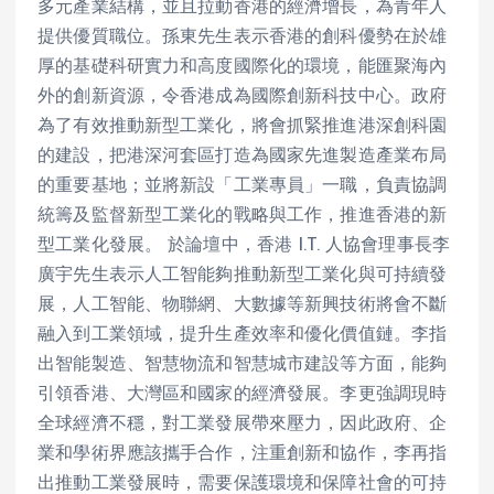
多元產業結構，並且拉動香港的經濟增長，為青年人
提供優質職位。孫東先生表示香港的創科優勢在於雄
厚的基礎科研實力和高度國際化的環境，能匯聚海內
外的創新資源，令香港成為國際創新科技中心。政府
為了有效推動新型工業化，將會抓緊推進港深創科園
的建設，把港深河套區打造為國家先進製造產業布局
的重要基地；並將新設「工業專員」一職，負責協調
統籌及監督新型工業化的戰略與工作，推進香港的新
型工業化發展。 於論壇中，香港 I.T. 人協會理事長李
廣宇先生表示人工智能夠推動新型工業化與可持續發
展，人工智能、物聯網、大數據等新興技術將會不斷
融入到工業領域，提升生產效率和優化價值鏈。李指
出智能製造、智慧物流和智慧城市建設等方面，能夠
引領香港、大灣區和國家的經濟發展。李更強調現時
全球經濟不穩，對工業發展帶來壓力，因此政府、企
業和學術界應該攜手合作，注重創新和協作，李再指
出推動工業發展時，需要保護環境和保障社會的可持