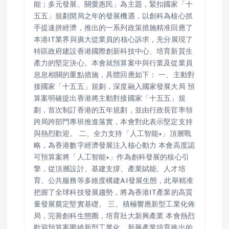
能；多元發展、關愛惠民」為主題，緊扣國家「十
五五」規劃開局之年的發展機遇，以創科為核心抓
手提速拼經濟，推出的一系列政策措施精准回應了
本港IT業界與廣大從業員的核心訴求，充分展現了
特區政府建設香港國際創新科技中心、培育新質生
產力的堅定決心。本會就預算案中與行業及從業員
息息相關的重點措施，具體回應如下： 一、主動對
接國家「十五五」規劃，深度融入國家發展大局 預
算案明確提出香港將主動對接國家「十五五」規
劃，首次制訂香港的五年規劃，並由行政長官率領
跨局跨部門專班推進落實，本會對此表示堅定支持
與熱烈歡迎。 二、全力支持「人工智能+」頂層戰
略，為香港數字經濟發展注入核心動力 本會高度認
可預算案將「人工智能+」作為創科發展的核心引
擎，從頂層設計、基建支撐、產業賦能、人才培
育、公共服務等多維度構建AI發展生態，此舉精准
把握了全球科技發展趨勢，將為香港IT產業的高質
量發展奠定堅實基礎。 三、積極響應新型工業化佈
局，完善創科生態圈，培育壯大新興產業 本會熱烈
歡迎預算案圍繞新型工業化、新興產業培育推出的