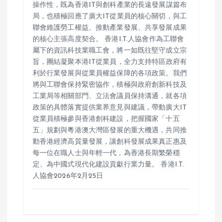
操作性，既為香港IT與創科產業的長遠發展謀篇布
局，也積極回應了廣大IT從業員的核心關切，與工
聯會維護勞工權益、推動產業發展、共享發展成果
的核心主張高度契合。 香港I.T.人協會作為工聯會
屬下的資訊科技業職工會，將一如既往堅守成立宗
旨，團結凝聚本港IT從業員，全力支持特區政府有
利於行業發展與從業員權益保障的各項政策。我們
將與工聯會保持緊密協作，積極與政府創新科技及
工業局等相關部門、立法會議員保持溝通，就各項
政策的具體落實提供業界意見與建議，帶動廣大IT
從業員積極參與香港創科建設，把握國家「十五
五」規劃與粵港澳大灣區發展的重大機遇，共同推
動香港經濟高質量發展，讓創科發展成果真正惠及
每一位在職人士與年輕一代，為香港長期繁榮穩
定、為中國式現代化建設貢獻行業力量。 香港I.T.
人協會2026年2月25日