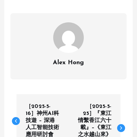
Alex Hong
P
［2025-5-
［2025-5-
o
16］神州AI科
25］『東江
技遊 – 深港
情繫香江六十
人工智能技術
載』–《東江
s
應用研討會
之水越山來》