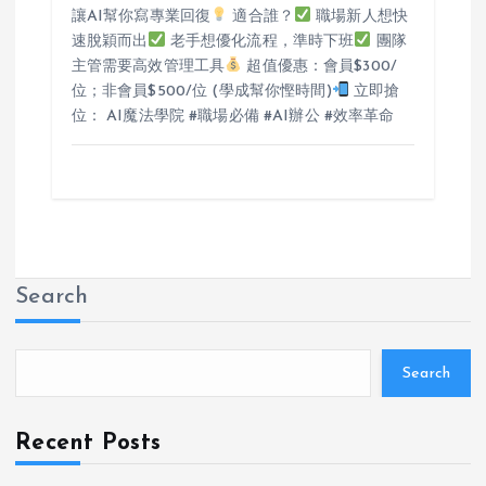
讓AI幫你寫專業回復
適合誰？
職場新人想快
速脫穎而出
老手想優化流程，準時下班
團隊
主管需要高效管理工具
超值優惠：會員$300/
位；非會員$500/位 (學成幫你慳時間)
立即搶
位： AI魔法學院 #職場必備 #AI辦公 #效率革命
Search
Search
Recent Posts