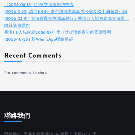
［2026-08-15] ITPA立法會探訪交流
[2026-5-23] 聯同ERB一齊走訪深圳華為辦公室及松山湖華為小鎮
[2026-03-21] 立法會導賞團圓滿舉行｜香港IT人協會走進立法會，
瞭解議會運作
香港I.T.人協會就2026-27年度《財政預算案》的回應聲明
[2025-10-25] 新WhatsApp聯絡號碼
Recent Comments
No comments to show.
聯絡我們
聯絡地址: 香港九龍彌敦道466號恩佳大廈1/F,C座