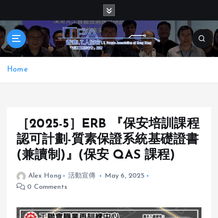
S
k
i
p
t
o
Home
c
o
n
t
e
［2025-5］ERB 『保安培訓課程
n
認可計劃-質素保證系統基礎證書
t
(兼讀制)』(保安 QAS 課程)
Alex Hong
活動宣傳
May 6, 2025
0 Comments