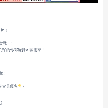
圖片！
機實戰！）
”負”的你都能變AI藝術家！
換）
會享會員優惠
）
 或