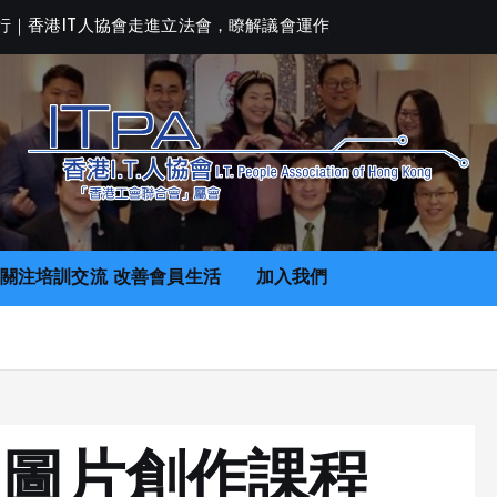
行
｜
香
港
I
T
人
協
會
走
進
立
法
會
，
瞭
解
議
會
運
作
關注培訓交流 改善會員生活
加入我們
 AI 圖片創作課程