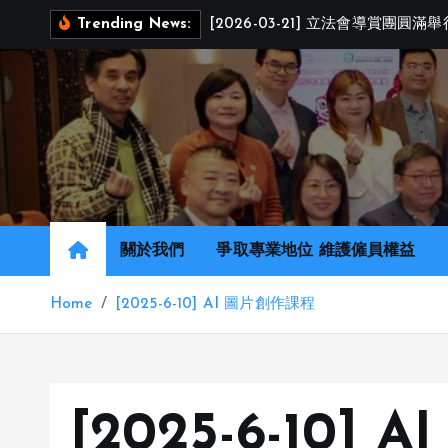
S
[
2
0
2
6
-
0
3
-
2
1
]
立
法
會
導
賞
團
圓
滿
舉
Trending News:
k
i
p
t
o
c
o
n
關於我們
爭取專業地位 維護僱員權益
t
e
Home
[2025-6-10] AI 圖片創作課程
n
t
[2025-6-10]