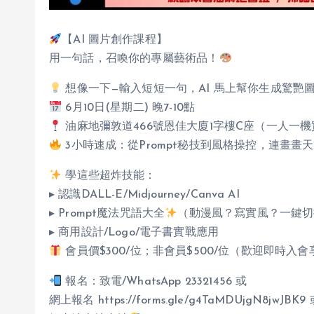
【AI 圖片創作課程】
用一句話，召喚你的專屬藝術品！
想像一下—輸入短短一句，AI 馬上幫你生成驚艷
6月10日(星期二) 晚7-10點
油麻地彌敦道466號恩佳大廈1字樓C座（一人一
3小時速成：從Prompt秘技到風格操控，連畫畫天
學這些超炸技能：
▸ 認識DALL-E/Midjourney/Canva AI
▸ Prompt魔法咒語大全
（動漫風？寫實風？一鍵切
▸ 商用設計/Logo/電子書實戰應用
會員價$300/位；非會員$500/位（歡迎即時入
報名：致電/WhatsApp 23321456 或
網上報名 https://forms.gle/g4TaMDUjgN8jwJBK9