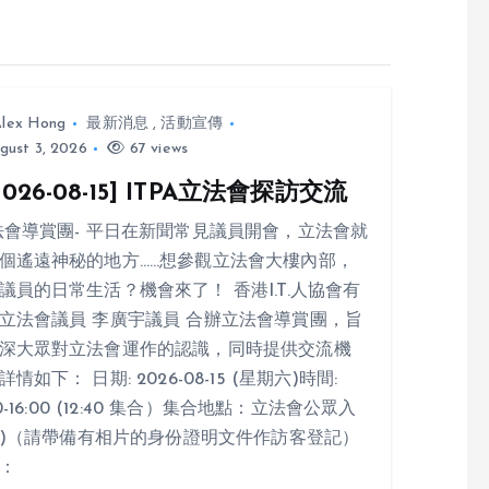
lex Hong
最新消息
,
活動宣傳
gust 3, 2026
67 views
026-08-15] ITPA立法會探訪交流
法會導賞團- 平日在新聞常見議員開會，立法會就
個遙遠神秘的地方……想參觀立法會大樓內部，
議員的日常生活？機會來了！ 香港I.T.人協會有
立法會議員 李廣宇議員 合辦立法會導賞團，旨
深大眾對立法會運作的認識，同時提供交流機
情如下： 日期: 2026-08-15 (星期六)時間:
00-16:00 (12:40 集合）集合地點：立法會公眾入
(1)（請帶備有相片的身份證明文件作訪客登記）
：