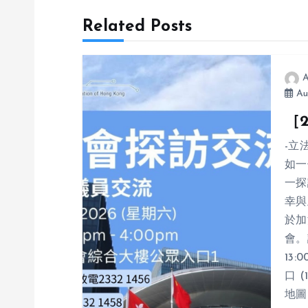
Related Posts
t
n
A
Au
a
［2
v
-立
如一
i
一探
幸與
g
於加
會。詳
13:
a
口 
地圖
t