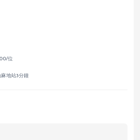
！
0/位
油麻地站3分鐘