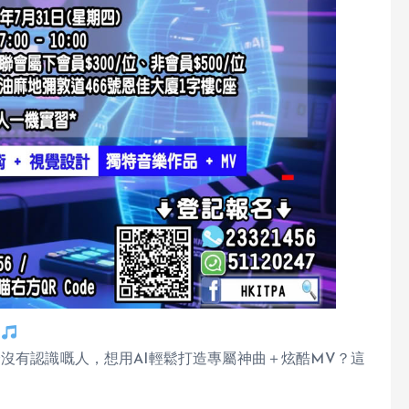
】
沒有認識嘅人，想用AI輕鬆打造專屬神曲＋炫酷MV？這