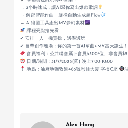
→ 3小時速成，讓AI幫你寫出爆款歌詞
→ 解密智能作曲，旋律自動生成超Flow
→ AI繪圖工具產出MV夢幻素材
課程亮點搶先看
✔ 安排一人一機實操，邊學邊玩
✔ 自帶創作離場：你的第一首AI單曲+MV當天誕生
會員福利：公共聯會屬下會員$300/位、非會員$50
日期/時間：31/7/2025(四) 晚上7:00-10:00
地點：油麻地彌敦道466號恩佳大廈1字樓C座
Alex Hong