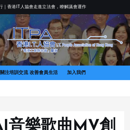
行
｜
香
港
I
T
人
協
會
走
進
立
法
會
，
瞭
解
議
會
運
作
關注培訓交流 改善會員生活
加入我們
] 《AI音樂歌曲MV創