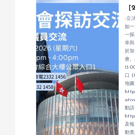
a
［2
v
-立
如一
i
一探
幸與
g
於加
會。詳
13:
a
口 
地圖
t
http
ativ
i
動語
htt
o
及報名
動查