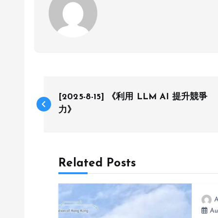
P
[2025-8-15] 《利用 LLM AI 提升競爭
o
力》
s
Related Posts
t
n
A
Au