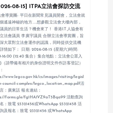
026-08-15] ITPA立法會探訪交流
法會導賞團- 平日在新聞常見議員開會，立法會就
個遙遠神秘的地方……想參觀立法會大樓內部，
議員的日常生活？機會來了！ 香港I.T.人協會有
立法會議員 李廣宇議員 合辦立法會導賞團，旨
深大眾對立法會運作的認識，同時提供交流機
情如下： 日期: 2026-08-15 (星期六)時間:
00-16:00 (12:40 集合）集合地點：立法會公眾入
(1)（請帶備有相片的身份證明文件作訪客登記）
：
s://www.legco.gov.hk/cs/images/visiting/legisl
e-council-complex/legco_location_map.pdf活
言：廣東話 報名連結：
ps://forms.gle/fg1HA1VZ9aT5Bqa99 活動查詢
：致電 23321456或WhatsApp 23321458 活
詢及報名：致電 23321456 或WhatsApp