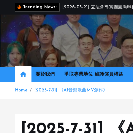
S
[
2
0
2
6
-
0
3
-
2
1
]
立
法
會
導
賞
團
圓
滿
舉
Trending News:
k
i
p
t
o
c
o
n
關於我們
爭取專業地位 維護僱員權益
t
e
Home
[2025-7-31] 《AI音樂歌曲MV創作》
n
t
[2025-7-31