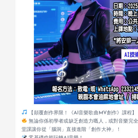
【顛覆創作界限！《AI音樂歌曲MV創作》課程
無論你係初學者或缺乏創造力嘅人，或對音樂完全
堂課讓你從「腦洞」直接進階「創作大神」！
零基礎也能玩轉AI音樂！