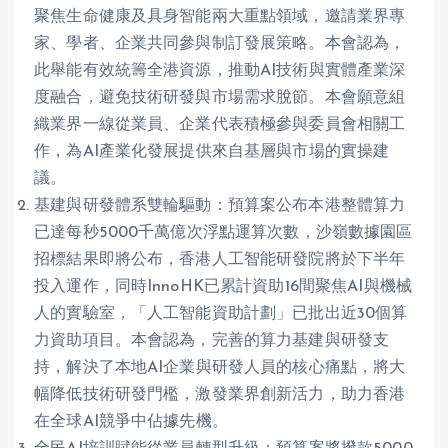
聚焦生命健康及具身智能兩大重點領域，邀請業界專
家、學者、企業共同參與制訂發展策略。本會認為，
此舉能有效統籌全港資源，推動AI技術與實體產業深
度融合，避免技術研發與市場需求脫節。本會願意組
織業界一線從業員、企業代表積極參與委員會相關工
作，為AI產業化發展提供來自基層與市場的實操建
議。
基建與研發體系雙輪驅動：預算案公布本港整體算力
已達每秒5000千萬億次浮點運算次數，沙嶺數據園區
招標結果即將公布，香港人工智能研發院將於下半年
投入運作，同時InnoHK已累計資助16間聚焦AI與機械
人的實驗室，「人工智能資助計劃」已批出近30個算
力資助項目。本會認為，完善的算力基建與研發支
持，解決了本地AI企業與研發人員的核心痛點，將大
幅降低技術研發門檻，激發業界創新活力，助力香港
在全球AI競爭中佔據先機。