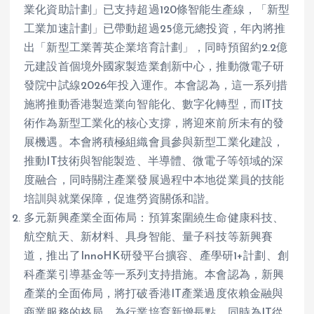
業化資助計劃」已支持超過120條智能生產線，「新型
工業加速計劃」已帶動超過25億元總投資，年內將推
出「新型工業菁英企業培育計劃」，同時預留約2.2億
元建設首個境外國家製造業創新中心，推動微電子研
發院中試線2026年投入運作。本會認為，這一系列措
施將推動香港製造業向智能化、數字化轉型，而IT技
術作為新型工業化的核心支撐，將迎來前所未有的發
展機遇。本會將積極組織會員參與新型工業化建設，
推動IT技術與智能製造、半導體、微電子等領域的深
度融合，同時關注產業發展過程中本地從業員的技能
培訓與就業保障，促進勞資關係和諧。
多元新興產業全面佈局：預算案圍繞生命健康科技、
航空航天、新材料、具身智能、量子科技等新興賽
道，推出了InnoHK研發平台擴容、產學研1+計劃、創
科產業引導基金等一系列支持措施。本會認為，新興
產業的全面佈局，將打破香港IT產業過度依賴金融與
商業服務的格局，為行業培育新增長點，同時為IT從