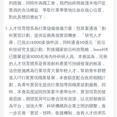
列措施，同時作為職工會，我們始終將維護本地IT從
業員的合法權益、爭取行業專業地位放在核心位置，
對此具體回應如下：
人才培育體系為行業儲備後備力量：預算案通過「創
科實習計劃」提供近兩萬個實習機會，「研究人才
庫」已批出15000多個申請，同時通過30億元「前沿
科技研究支援計劃」對接國家前沿科技戰略，InnoHK
已匯聚超過3000名海內外科研人員。本會認為，完善
的人才培育體系是香港創科產業可持續發展的根基，
這些措施將為行業培育大量年輕人才，幫助青年群體
進入IT行業實現職業發展，本會願意配合政府相關計
劃，為青年實習生提供行業指導與職業規劃服務。同
時，本會高度認同預算案中產學合作、實習培育的發
展思路，期望當局可以整合現有資源，以北部都會區
為平台，加強大學、科研機構與企業之間的聯繫，進
一步完善「實習－預聘」銜接機制，改善人才供求匹