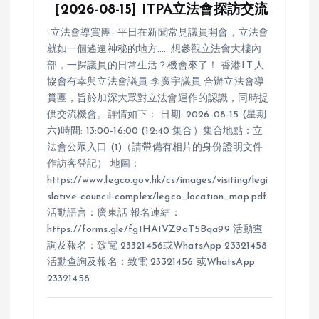
n
［2026-08-15] ITPA立法會探訪交流
-立法會導賞團- 平日在新聞常見議員開會，立法會
就如一個遙遠神秘的地方……想參觀立法會大樓內
部，一探議員的日常生活？機會來了！ 香港I.T.人
協會有幸與立法會議員 李廣宇議員 合辦立法會導
賞團，旨於加深大眾對立法會運作的認識，同時提
供交流機會。詳情如下： 日期: 2026-08-15 (星期
六)時間: 13:00-16:00 (12:40 集合）集合地點：立
法會公眾入口 (1)（請帶備有相片的身份證明文件
作訪客登記） 地圖：
https://www.legco.gov.hk/cs/images/visiting/legi
slative-council-complex/legco_location_map.pdf
活動語言：廣東話 報名連結：
https://forms.gle/fg1HA1VZ9aT5Bqa99 活動查
詢及報名：致電 23321456或WhatsApp 23321458
活動查詢及報名：致電 23321456 或WhatsApp
23321458