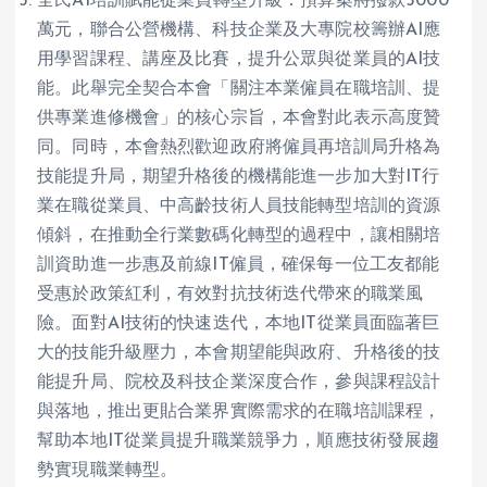
全民AI培訓賦能從業員轉型升級：預算案將撥款5000
萬元，聯合公營機構、科技企業及大專院校籌辦AI應
用學習課程、講座及比賽，提升公眾與從業員的AI技
能。此舉完全契合本會「關注本業僱員在職培訓、提
供專業進修機會」的核心宗旨，本會對此表示高度贊
同。同時，本會熱烈歡迎政府將僱員再培訓局升格為
技能提升局，期望升格後的機構能進一步加大對IT行
業在職從業員、中高齡技術人員技能轉型培訓的資源
傾斜，在推動全行業數碼化轉型的過程中，讓相關培
訓資助進一步惠及前線IT僱員，確保每一位工友都能
受惠於政策紅利，有效對抗技術迭代帶來的職業風
險。面對AI技術的快速迭代，本地IT從業員面臨著巨
大的技能升級壓力，本會期望能與政府、升格後的技
能提升局、院校及科技企業深度合作，參與課程設計
與落地，推出更貼合業界實際需求的在職培訓課程，
幫助本地IT從業員提升職業競爭力，順應技術發展趨
勢實現職業轉型。