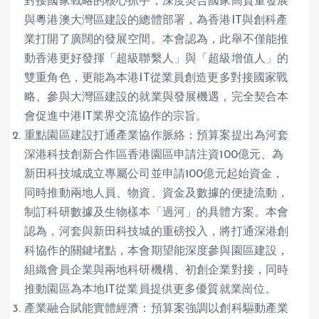
對接國家戰略的核心抓手，深度契合國家高質量發展
與粵港澳大灣區建設的總體部署，為香港IT與創科產
業打開了廣闊的發展空間。本會認為，此舉不僅能推
動香港更好發揮「超級聯繫人」與「超級增值人」的
雙重角色，更能為本港IT從業員創造更多對接國家戰
略、參與大灣區建設的就業與發展機遇，完全契合本
會促進中港IT業界交流協作的宗旨。
重點園區建設打通產業協作脈絡：預算案提出為河套
深港科技創新合作區香港園區申請注資100億元、為
新田科技城成立專屬公司並申請100億元起始資金，
同時推動兩地人員、物資、資金及數據的便捷流動，
制訂科研數據及生物樣本「過河」的具體方案。本會
認為，河套與新田科技城的重磅投入，將打通深港創
科協作的關鍵堵點，本會期望能深度參與園區建設，
組織會員企業與兩地科研機構、初創企業對接，同時
推動園區為本地IT從業員提供更多優質就業崗位。
產業融合賦能實體經濟：預算案強調以創科驅動產業