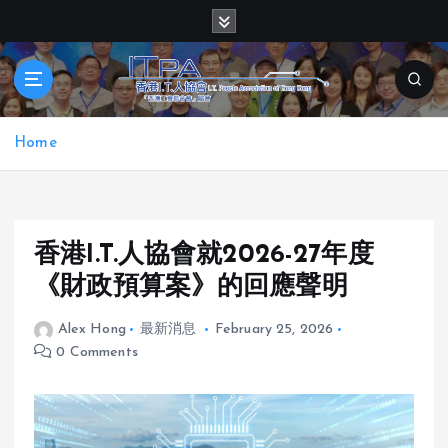
S
k
i
p
t
o
Home
c
o
n
t
e
香港I.T.人協會就2026-27年度
n
《財政預算案》的回應聲明
t
Alex Hong
最新消息
February 25, 2026
0 Comments