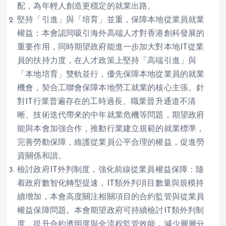
配，為年輕人創造更穩定的就業出路。
堅持「引進」與「培育」並重，保障本地從業員就業
權益：本會認同吸引海外高端人才對香港創科發展的
重要作用，同時期望政府能進一步加大對本地IT從業
員的扶持力度，在人才政策上堅持「高端引進」與
「本地培育」雙軌並行，優先保障本地從業員的就業
機會，契合工聯會保障本地勞工就業的核心主張。針
對IT行業普遍存在的工時過長、職業晉升通道不清
晰、技術迭代帶來的中年就業危機等問題，期望政府
能與本會加強合作，推動行業建立規範的就業標準，
完善勞動保障，維護從業員公平合理的權益，促進勞
資關係和諧。
檢討政府IT外判制度，強化前線從業員權益保障：隨
着政府數智化轉型提速，IT類外判項目數量與規模持
續增加，本會高度關注相關項目的合約監管與從業員
權益保障問題。本會期望政府可持續檢討IT類外判制
度，提升合約透明度與全流程監管效能，減少層層分