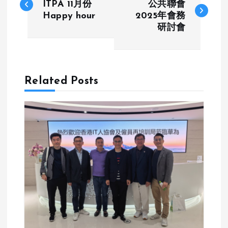
o
ITPA 11月份
公共聯會
Happy hour
2025年會務
研討會
s
t
n
Related Posts
a
v
i
g
a