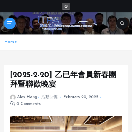
S
k
i
p
t
o
Home
c
o
n
t
e
[2025-2-20] 乙已年會員新春團
n
拜暨聯歡晚宴
t
Alex Hong
活動回憶
February 20, 2025
0 Comments