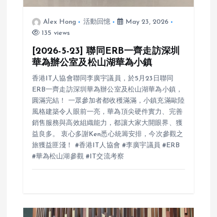
t
Alex Hong
活動回憶
May 23, 2026
i
135 views
o
[2026-5-23] 聯同ERB一齊走訪深圳
華為辦公室及松山湖華為小鎮
n
香港IT人協會聯同李廣宇議員，於5月23日聯同
ERB一齊走訪深圳華為辦公室及松山湖華為小鎮，
圓滿完結！ 一眾參加者都收穫滿滿，小鎮充滿歐陸
風格建築令人眼前一亮，華為頂尖硬件實力、完善
銷售服務與高效組織能力，都讓大家大開眼界、獲
益良多。 衷心多謝Ken悉心統籌安排，今次參觀之
旅獲益匪淺！ #香港IT人協會 #李廣宇議員 #ERB
#華為松山湖參觀 #IT交流考察