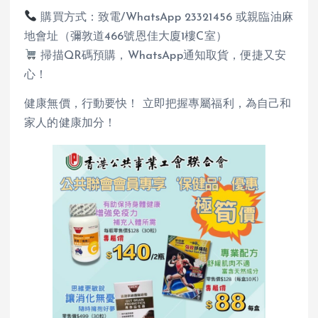
購買方式：致電/WhatsApp 23321456 或親臨油麻
地會址（彌敦道466號恩佳大廈1樓C室）
掃描QR碼預購，WhatsApp通知取貨，便捷又安
心！
健康無價，行動要快！ 立即把握專屬福利，為自己和
家人的健康加分！