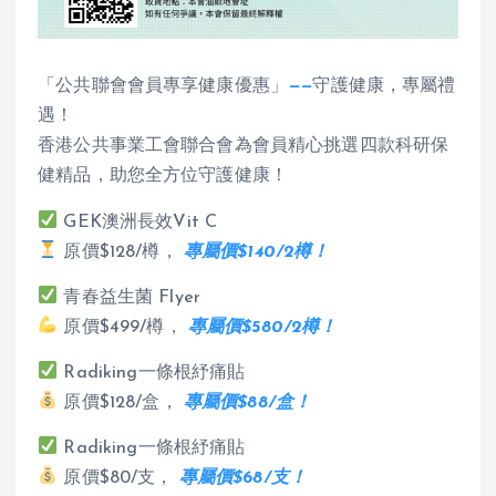
「公共聯會會員專享健康優惠」
——
守護健康，專屬禮
遇！
香港公共事業工會聯合會為會員精心挑選四款科研保
健精品，助您全方位守護健康！
GEK澳洲長效Vit C
原價$128/樽，
專屬價$140/2樽！
青春益生菌 Flyer
原價$499/樽，
專屬價$580/2樽！
Radiking一條根紓痛貼
原價$128/盒，
專屬價$88/盒！
Radiking一條根紓痛貼
原價$80/支，
專屬價$68/支！