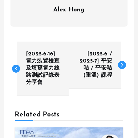
Alex Hong
P
[2025-6-16]
[2025-6 /
o
電力裝置檢查
2025-7] 平安
及填寫電力線
咭 / 平安咭
路測試記錄表
(重溫) 課程
s
分享會
t
n
Related Posts
a