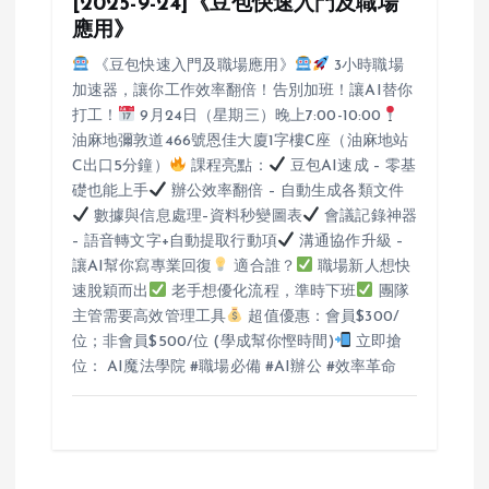
[2025-9-24]《豆包快速入門及職場
應用》
《豆包快速入門及職場應用》
3小時職場
加速器，讓你工作效率翻倍！告別加班！讓AI替你
打工！
9月24日（星期三）晚上7:00-10:00
油麻地彌敦道466號恩佳大廈1字樓C座（油麻地站
C出口5分鐘）
課程亮點：
豆包AI速成 – 零基
礎也能上手
辦公效率翻倍 – 自動生成各類文件
數據與信息處理–資料秒變圖表
會議記錄神器
– 語音轉文字+自動提取行動項
溝通協作升級 –
讓AI幫你寫專業回復
適合誰？
職場新人想快
速脫穎而出
老手想優化流程，準時下班
團隊
主管需要高效管理工具
超值優惠：會員$300/
位；非會員$500/位 (學成幫你慳時間)
立即搶
位： AI魔法學院 #職場必備 #AI辦公 #效率革命