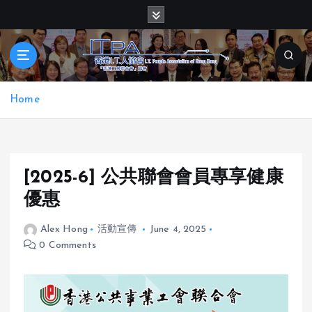
S
k
i
p
t
o
Home
c
o
n
t
e
[2025-6] 公共聯會會員專享健康
n
優惠
t
Alex Hong
活動宣傳
June 4, 2025
0 Comments