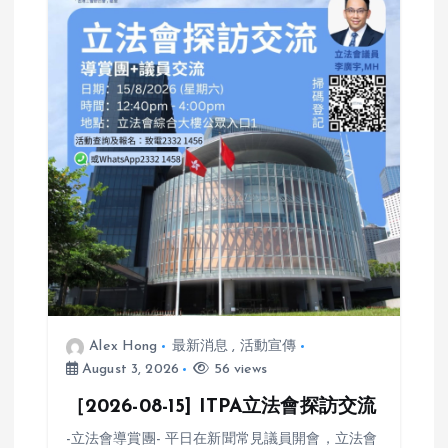
v
i
g
a
t
i
o
n
Alex Hong
最新消息
,
活動宣傳
August 3, 2026
56 views
［2026-08-15] ITPA立法會探訪交流
-立法會導賞團- 平日在新聞常見議員開會，立法會