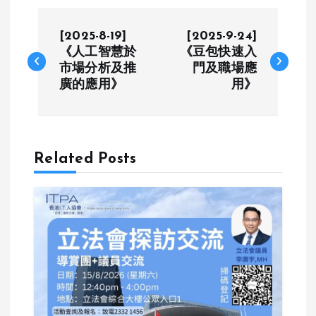
P
[2025-8-19]
[2025-9-24]
o
《人工智慧於
《豆包快速入
市場分析及推
門及職場應
廣的應用》
用》
s
t
n
Related Posts
a
v
i
g