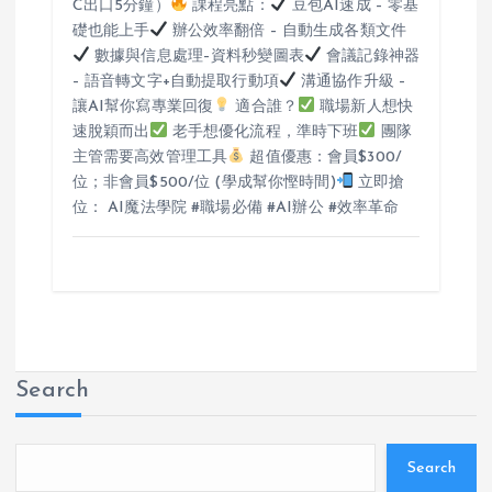
C出口5分鐘）
課程亮點：
豆包AI速成 – 零基
礎也能上手
辦公效率翻倍 – 自動生成各類文件
數據與信息處理–資料秒變圖表
會議記錄神器
– 語音轉文字+自動提取行動項
溝通協作升級 –
讓AI幫你寫專業回復
適合誰？
職場新人想快
速脫穎而出
老手想優化流程，準時下班
團隊
主管需要高效管理工具
超值優惠：會員$300/
位；非會員$500/位 (學成幫你慳時間)
立即搶
位： AI魔法學院 #職場必備 #AI辦公 #效率革命
Search
Search