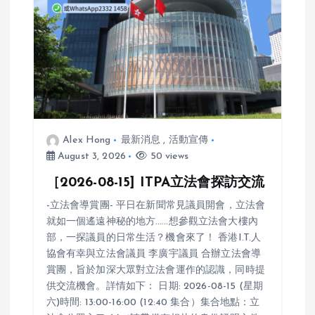
a
t
i
o
Alex Hong
最新消息
,
活動宣傳
n
August 3, 2026
50 views
［2026-08-15] ITPA立法會探訪交流
-立法會導賞團- 平日在新聞常見議員開會，立法會
就如一個遙遠神秘的地方……想參觀立法會大樓內
部，一探議員的日常生活？機會來了！ 香港I.T.人
協會有幸與立法會議員 李廣宇議員 合辦立法會導
賞團，旨於加深大眾對立法會運作的認識，同時提
供交流機會。詳情如下： 日期: 2026-08-15 (星期
六)時間: 13:00-16:00 (12:40 集合）集合地點：立