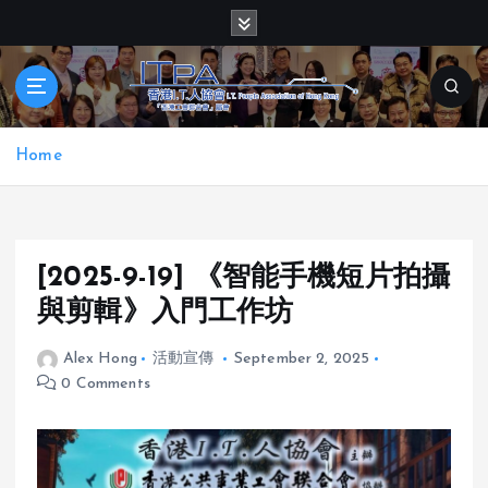
S
k
i
p
t
o
Home
c
o
n
t
e
[2025-9-19] 《智能手機短片拍攝
n
與剪輯》入門工作坊
t
Alex Hong
活動宣傳
September 2, 2025
0 Comments