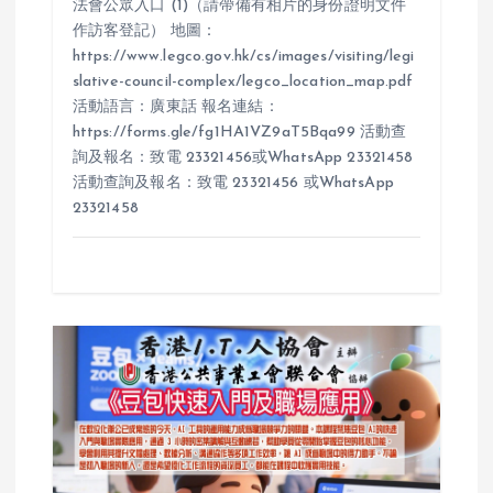
法會公眾入口 (1)（請帶備有相片的身份證明文件
作訪客登記） 地圖：
https://www.legco.gov.hk/cs/images/visiting/legi
slative-council-complex/legco_location_map.pdf
活動語言：廣東話 報名連結：
https://forms.gle/fg1HA1VZ9aT5Bqa99 活動查
詢及報名：致電 23321456或WhatsApp 23321458
活動查詢及報名：致電 23321456 或WhatsApp
23321458