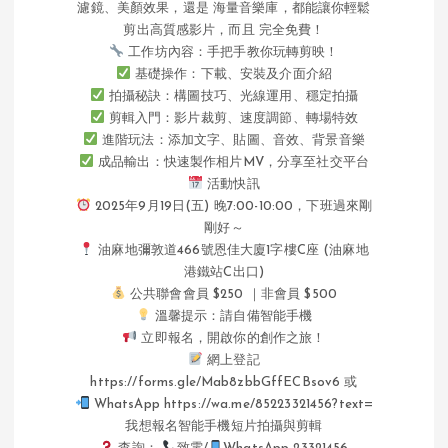
濾鏡、美顏效果，還是 海量音樂庫，都能讓你輕鬆
剪出高質感影片，而且 完全免費！
工作坊內容：手把手教你玩轉剪映！
基礎操作：下載、安裝及介面介紹
拍攝秘訣：構圖技巧、光線運用、穩定拍攝
剪輯入門：影片裁剪、速度調節、轉場特效
進階玩法：添加文字、貼圖、音效、背景音樂
成品輸出：快速製作相片MV，分享至社交平台
活動快訊
2025年9月19日(五) 晚7:00-10:00，下班過來剛
剛好～
油麻地彌敦道466號恩佳大廈1字樓C座 (油麻地
港鐵站C出口)
公共聯會會員 $250 ｜非會員 $500
溫馨提示：請自備智能手機
立即報名，開啟你的創作之旅！
網上登記
https://forms.gle/Mab8zbbGffECBsov6 或
WhatsApp https://wa.me/85223321456?text=
我想報名智能手機短片拍攝與剪輯